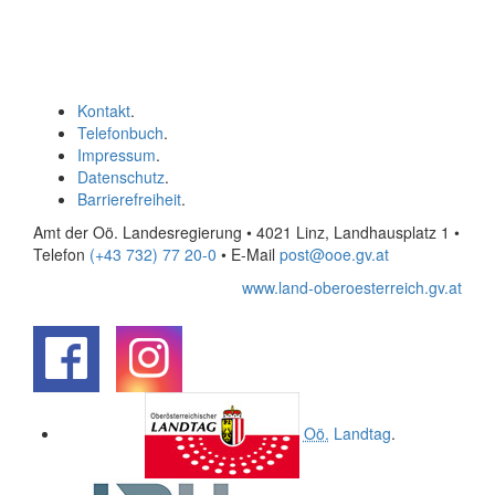
Kontakt
.
Telefonbuch
.
Impressum
.
Datenschutz
.
Barrierefreiheit
.
Amt der Oö. Landesregierung • 4021 Linz, Landhausplatz 1
•
Telefon
(+43 732) 77 20-0
• E-Mail
post@ooe.gv.at
www.land-oberoesterreich.gv.at
.
.
Oö.
Landtag
.