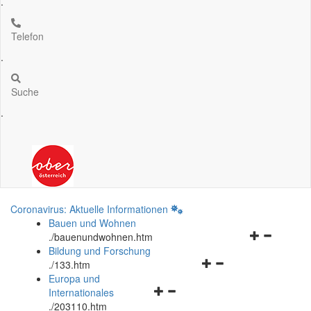
.
Telefon
.
Suche
.
Coronavirus: Aktuelle Informationen
Bauen und Wohnen
Navigationsm
.
/bauenundwohnen.htm
öffnen
Bildung und Forschung
Navigationsmenü
und
.
/133.htm
öffnen
schließen
Europa und
Navigationsmenü
und
Internationales
öffnen
schließen
.
/203110.htm