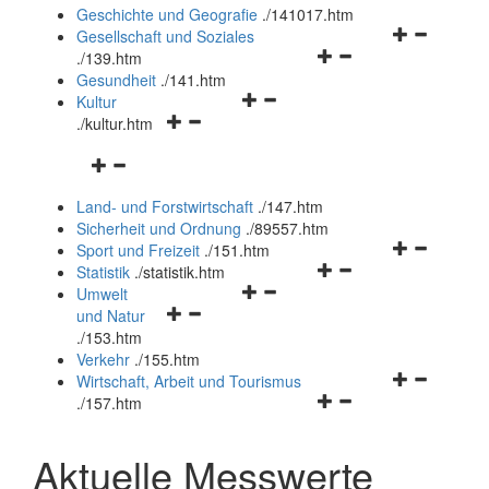
und
Geschichte und Geografie
.
/141017.htm
schließen
Navigationsm
Gesellschaft und Soziales
Navigationsmenü
öffnen
.
/139.htm
öffnen
und
Gesundheit
.
/141.htm
Navigationsmenü
und
schließen
Kultur
Navigationsmenü
öffnen
schließen
.
/kultur.htm
öffnen
und
Navigationsmenü
und
schließen
öffnen
schließen
Land- und Forstwirtschaft
.
/147.htm
und
Sicherheit und Ordnung
.
/89557.htm
schließen
Navigationsm
Sport und Freizeit
.
/151.htm
Navigationsmenü
öffnen
Statistik
.
/statistik.htm
Navigationsmenü
öffnen
und
Umwelt
Navigationsmenü
öffnen
und
schließen
und Natur
öffnen
und
schließen
.
/153.htm
und
schließen
Verkehr
.
/155.htm
schließen
Navigationsm
Wirtschaft, Arbeit und Tourismus
Navigationsmenü
öffnen
.
/157.htm
öffnen
und
und
schließen
Aktuelle Messwerte
schließen