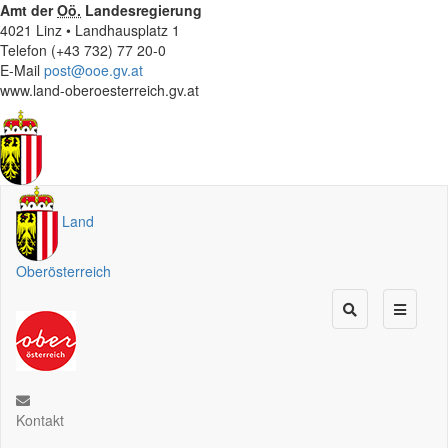
Amt der
Oö.
Landesregierung
4021 Linz • Landhausplatz 1
Telefon (+43 732) 77 20-0
E-Mail
post@ooe.gv.at
www.land-oberoesterreich.gv.at
Land
Oberösterreich
Kontakt