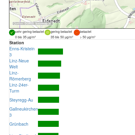
Quellen:
DORIS
,
basemap.at
sehr gering belastet
gering belastet
belastet
0 bis 35 µg/m³
35 bis 50 µg/m³
> 50 µg/m³
Station
Enns-Kristein
3
Linz-Neue
Welt
Linz-
Römerberg
Linz-24er-
Turm
Steyregg-Au
Gallneukirchen
3
Grünbach