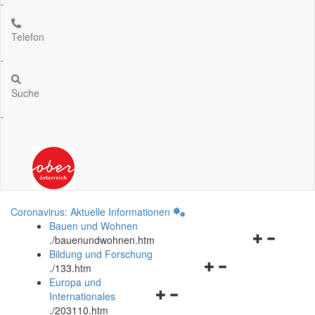
.
Telefon
.
Suche
.
Coronavirus: Aktuelle Informationen
Bauen und Wohnen
Navigationsm
.
/bauenundwohnen.htm
öffnen
Bildung und Forschung
Navigationsmenü
und
.
/133.htm
öffnen
schließen
Europa und
Navigationsmenü
und
Internationales
öffnen
schließen
.
/203110.htm