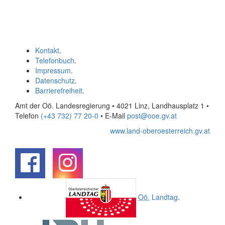
Kontakt
.
Telefonbuch
.
Impressum
.
Datenschutz
.
Barrierefreiheit
.
Amt der Oö. Landesregierung • 4021 Linz, Landhausplatz 1
•
Telefon
(+43 732) 77 20-0
• E-Mail
post@ooe.gv.at
www.land-oberoesterreich.gv.at
.
.
Oö.
Landtag
.