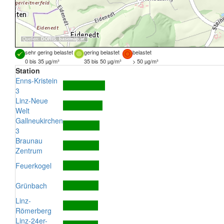
Quellen:
DORIS
,
basemap.at
sehr gering belastet
gering belastet
belastet
0 bis 35 µg/m³
35 bis 50 µg/m³
> 50 µg/m³
Station
Enns-Kristein
3
Linz-Neue
Welt
Gallneukirchen
3
Braunau
Zentrum
Feuerkogel
Grünbach
Linz-
Römerberg
Linz-24er-