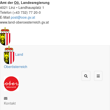
Amt der
Oö.
Landesregierung
4021 Linz • Landhausplatz 1
Telefon (+43 732) 77 20-0
E-Mail
post@ooe.gv.at
www.land-oberoesterreich.gv.at
Land
Oberösterreich
Kontakt