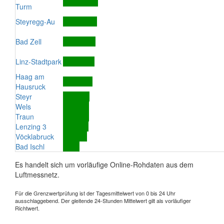
Turm
Steyregg-Au
Bad Zell
Linz-Stadtpark
Haag am
Hausruck
Steyr
Wels
Traun
Lenzing 3
Vöcklabruck
Bad Ischl
Es handelt sich um vorläufige Online-Rohdaten aus dem
Luftmessnetz.
Für die Grenzwertprüfung ist der Tagesmittelwert von 0 bis 24 Uhr
ausschlaggebend. Der gleitende 24-Stunden Mittelwert gilt als vorläufiger
Richtwert.