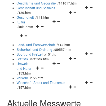
und
Geschichte und Geografie
.
/141017.htm
schließen
Navigationsm
Gesellschaft und Soziales
Navigationsmenü
öffnen
.
/139.htm
öffnen
und
Gesundheit
.
/141.htm
Navigationsmenü
und
schließen
Kultur
Navigationsmenü
öffnen
schließen
.
/kultur.htm
öffnen
und
Navigationsmenü
und
schließen
öffnen
schließen
Land- und Forstwirtschaft
.
/147.htm
und
Sicherheit und Ordnung
.
/89557.htm
schließen
Navigationsm
Sport und Freizeit
.
/151.htm
Navigationsmenü
öffnen
Statistik
.
/statistik.htm
Navigationsmenü
öffnen
und
Umwelt
Navigationsmenü
öffnen
und
schließen
und Natur
öffnen
und
schließen
.
/153.htm
und
schließen
Verkehr
.
/155.htm
schließen
Navigationsm
Wirtschaft, Arbeit und Tourismus
Navigationsmenü
öffnen
.
/157.htm
öffnen
und
und
schließen
Aktuelle Messwerte
schließen