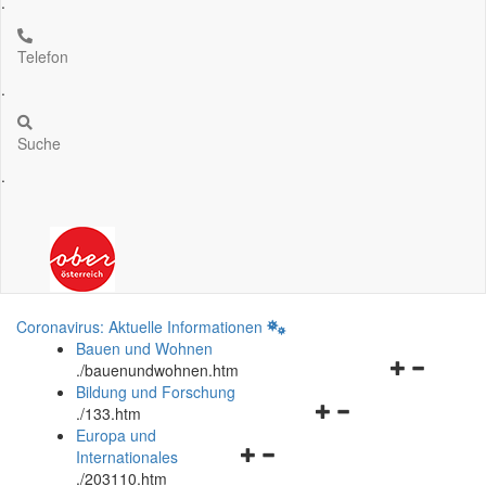
.
Telefon
.
Suche
.
Coronavirus: Aktuelle Informationen
Bauen und Wohnen
Navigationsm
.
/bauenundwohnen.htm
öffnen
Bildung und Forschung
Navigationsmenü
und
.
/133.htm
öffnen
schließen
Europa und
Navigationsmenü
und
Internationales
öffnen
schließen
.
/203110.htm