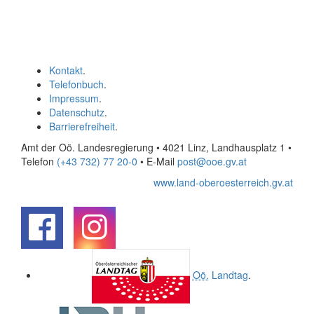
Kontakt
.
Telefonbuch
.
Impressum
.
Datenschutz
.
Barrierefreiheit
.
Amt der Oö. Landesregierung • 4021 Linz, Landhausplatz 1
•
Telefon
(+43 732) 77 20-0
• E-Mail
post@ooe.gv.at
www.land-oberoesterreich.gv.at
.
.
Oö.
Landtag
.