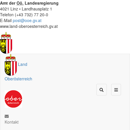
Amt der
Oö.
Landesregierung
4021 Linz • Landhausplatz 1
Telefon (+43 732) 77 20-0
E-Mail
post@ooe.gv.at
www.land-oberoesterreich.gv.at
Land
Oberösterreich
Kontakt