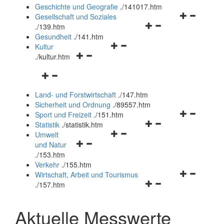
und
Geschichte und Geografie
.
/141017.htm
schließen
Navigationsm
Gesellschaft und Soziales
Navigationsmenü
öffnen
.
/139.htm
öffnen
und
Gesundheit
.
/141.htm
Navigationsmenü
und
schließen
Kultur
Navigationsmenü
öffnen
schließen
.
/kultur.htm
öffnen
und
Navigationsmenü
und
schließen
öffnen
schließen
Land- und Forstwirtschaft
.
/147.htm
und
Sicherheit und Ordnung
.
/89557.htm
schließen
Navigationsm
Sport und Freizeit
.
/151.htm
Navigationsmenü
öffnen
Statistik
.
/statistik.htm
Navigationsmenü
öffnen
und
Umwelt
Navigationsmenü
öffnen
und
schließen
und Natur
öffnen
und
schließen
.
/153.htm
und
schließen
Verkehr
.
/155.htm
schließen
Navigationsm
Wirtschaft, Arbeit und Tourismus
Navigationsmenü
öffnen
.
/157.htm
öffnen
und
und
schließen
Aktuelle Messwerte
schließen