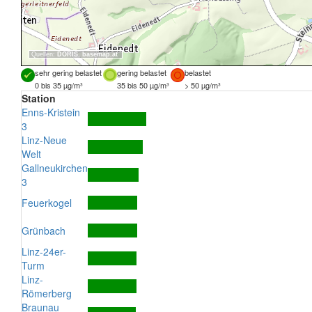
Quellen:
DORIS
,
basemap.at
sehr gering belastet
gering belastet
belastet
0 bis 35 µg/m³
35 bis 50 µg/m³
> 50 µg/m³
Station
Enns-Kristein
3
Linz-Neue
Welt
Gallneukirchen
3
Feuerkogel
Grünbach
Linz-24er-
Turm
Linz-
Römerberg
Braunau