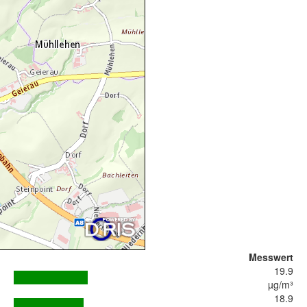
Messwert
19.9
µg/m³
18.9