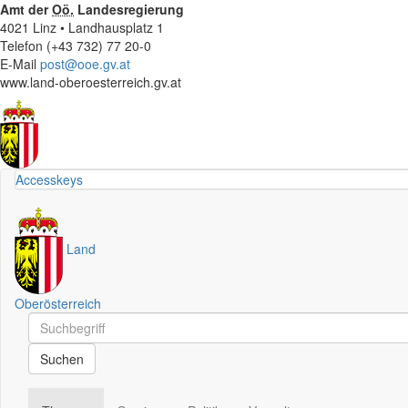
Amt der
Oö.
Landesregierung
4021 Linz • Landhausplatz 1
Telefon (+43 732) 77 20-0
E-Mail
post@ooe.gv.at
www.land-oberoesterreich.gv.at
Accesskeys
Land
Oberösterreich
Schnellsuche
Schnellsuche
Suchen