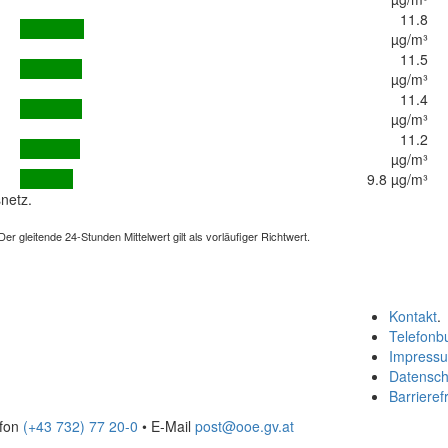
11.8
µg/m³
11.5
µg/m³
11.4
µg/m³
11.2
µg/m³
9.8 µg/m³
netz.
 gleitende 24-Stunden Mittelwert gilt als vorläufiger Richtwert.
Kontakt
.
Telefonb
Impress
Datensch
Barrierefr
efon
(+43 732) 77 20-0
• E-Mail
post@ooe.gv.at