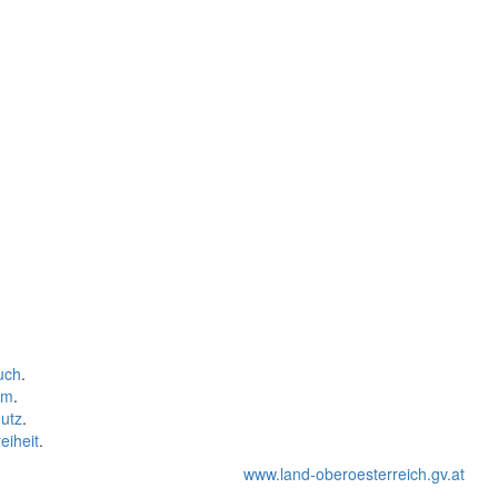
uch
.
um
.
utz
.
eiheit
.
www.land-oberoesterreich.gv.at