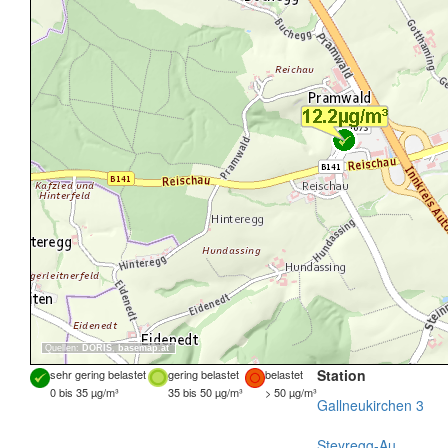
Quellen:
DORIS
,
basemap.at
Station
sehr gering belastet
gering belastet
belastet
0 bis 35 µg/m³
35 bis 50 µg/m³
> 50 µg/m³
Gallneukirchen 3
Steyregg-Au