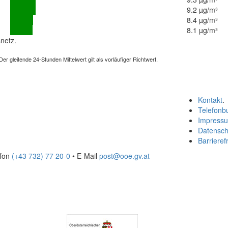
9.2 µg/m³
8.4 µg/m³
8.1 µg/m³
netz.
 gleitende 24-Stunden Mittelwert gilt als vorläufiger Richtwert.
Kontakt
.
Telefonb
Impress
Datensch
Barrierefr
efon
(+43 732) 77 20-0
• E-Mail
post@ooe.gv.at