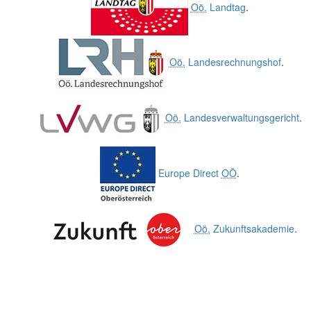
Oö.
Landtag
.
Oö.
Landesrechnungshof
.
Oö.
Landesverwaltungsgericht
.
Europe Direct
OÖ
.
Oö.
Zukunftsakademie
.