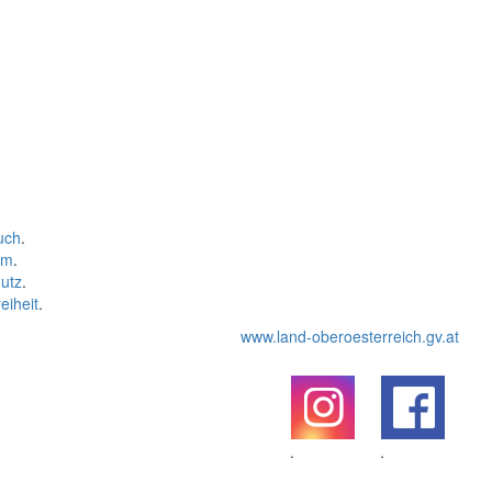
uch
.
um
.
utz
.
eiheit
.
www.land-oberoesterreich.gv.at
.
.