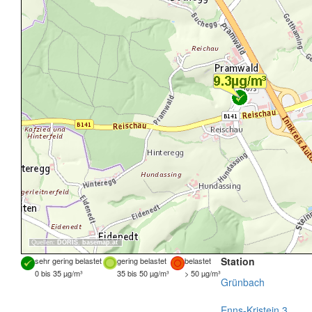
Quellen:
DORIS
,
basemap.at
Station
sehr gering belastet
gering belastet
belastet
0 bis 35 µg/m³
35 bis 50 µg/m³
> 50 µg/m³
Grünbach
Enns-Kristein 3