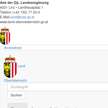
Amt der
Oö.
Landesregierung
4021 Linz • Landhausplatz 1
Telefon (+43 732) 77 20-0
E-Mail
post@ooe.gv.at
www.land-oberoesterreich.gv.at
Accesskeys
Land
Oberösterreich
Schnellsuche
Schnellsuche
Suchen