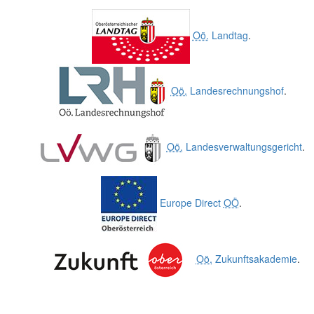
Oö.
Landtag
.
Oö.
Landesrechnungshof
.
Oö.
Landesverwaltungsgericht
.
Europe Direct
OÖ
.
Oö.
Zukunftsakademie
.