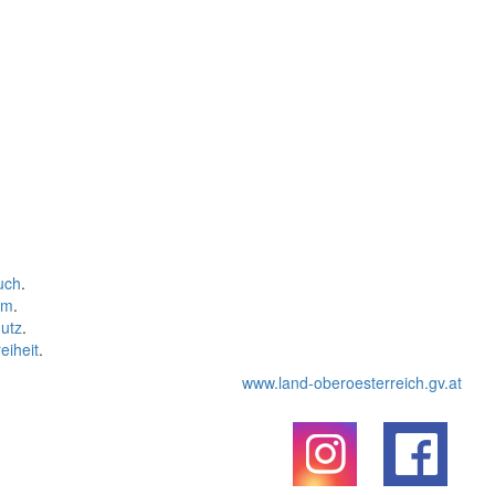
uch
.
um
.
utz
.
eiheit
.
www.land-oberoesterreich.gv.at