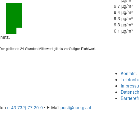
9.7 µg/m³
9.4 µg/m³
9.3 µg/m³
9.3 µg/m³
6.1 µg/m³
netz.
 gleitende 24-Stunden Mittelwert gilt als vorläufiger Richtwert.
Kontakt
.
Telefonb
Impress
Datensch
Barrierefr
efon
(+43 732) 77 20-0
• E-Mail
post@ooe.gv.at