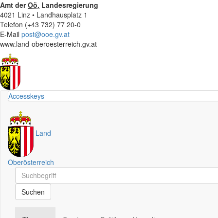
Amt der
Oö.
Landesregierung
4021 Linz • Landhausplatz 1
Telefon (+43 732) 77 20-0
E-Mail
post@ooe.gv.at
www.land-oberoesterreich.gv.at
Accesskeys
Land
Oberösterreich
Schnellsuche
Schnellsuche
Suchen