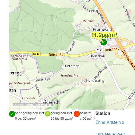
Quellen:
DORIS
,
basemap.at
Station
sehr gering belastet
gering belastet
belastet
0 bis 35 µg/m³
35 bis 50 µg/m³
> 50 µg/m³
Enns-Kristein 3
Linz-Neue Welt