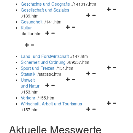
und
Geschichte und Geografie
.
/141017.htm
schließen
Navigationsm
Gesellschaft und Soziales
Navigationsmenü
öffnen
.
/139.htm
öffnen
und
Gesundheit
.
/141.htm
Navigationsmenü
und
schließen
Kultur
Navigationsmenü
öffnen
schließen
.
/kultur.htm
öffnen
und
Navigationsmenü
und
schließen
öffnen
schließen
Land- und Forstwirtschaft
.
/147.htm
und
Sicherheit und Ordnung
.
/89557.htm
schließen
Navigationsm
Sport und Freizeit
.
/151.htm
Navigationsmenü
öffnen
Statistik
.
/statistik.htm
Navigationsmenü
öffnen
und
Umwelt
Navigationsmenü
öffnen
und
schließen
und Natur
öffnen
und
schließen
.
/153.htm
und
schließen
Verkehr
.
/155.htm
schließen
Navigationsm
Wirtschaft, Arbeit und Tourismus
Navigationsmenü
öffnen
.
/157.htm
öffnen
und
und
schließen
Aktuelle Messwerte
schließen