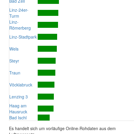
Bad Zell
Linz-24er-
Turm
Linz-
Römerberg
Linz-Stadtpark
Wels
Steyr
Traun
Vöcklabruck
Lenzing 3
Haag am
Hausruck
Bad Ischl
Es handelt sich um vorläufige Online-Rohdaten aus dem