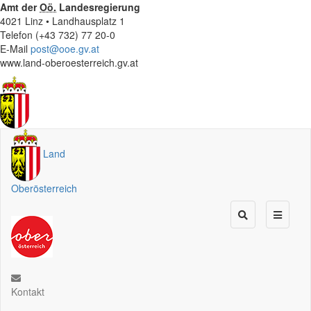
Amt der
Oö.
Landesregierung
4021 Linz • Landhausplatz 1
Telefon (+43 732) 77 20-0
E-Mail
post@ooe.gv.at
www.land-oberoesterreich.gv.at
Land
Oberösterreich
Kontakt