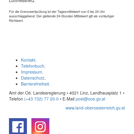
Luftmessnetz.
Für die Grenzwertprüfung ist der Tagesmittelwert von 0 bis 24 Uhr
ausschlaggebend. Der gleitende 24-Stunden Mittelwert gilt als vorläufiger
Richtwert.
Kontakt
.
Telefonbuch
.
Impressum
.
Datenschutz
.
Barrierefreiheit
.
Amt der Oö. Landesregierung • 4021 Linz, Landhausplatz 1
•
Telefon
(+43 732) 77 20-0
• E-Mail
post@ooe.gv.at
www.land-oberoesterreich.gv.at