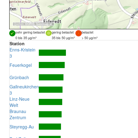
Quellen:
DORIS
,
basemap.at
sehr gering belastet
gering belastet
belastet
0 bis 35 µg/m³
35 bis 50 µg/m³
> 50 µg/m³
Station
Enns-Kristein
3
Feuerkogel
Grünbach
Gallneukirchen
3
Linz-Neue
Welt
Braunau
Zentrum
Steyregg-Au