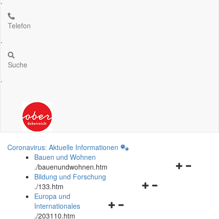
.
Telefon
.
Suche
.
Coronavirus: Aktuelle Informationen
Bauen und Wohnen
Navigationsm
.
/bauenundwohnen.htm
öffnen
Bildung und Forschung
Navigationsmenü
und
.
/133.htm
öffnen
schließen
Europa und
Navigationsmenü
und
Internationales
öffnen
schließen
.
/203110.htm