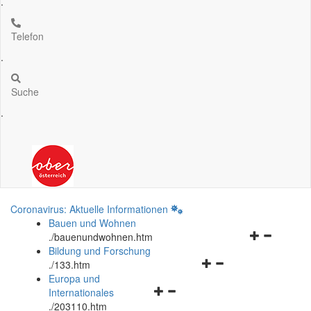
.
Telefon
.
Suche
.
Coronavirus: Aktuelle Informationen
Bauen und Wohnen
Navigationsm
.
/bauenundwohnen.htm
öffnen
Bildung und Forschung
Navigationsmenü
und
.
/133.htm
öffnen
schließen
Europa und
Navigationsmenü
und
Internationales
öffnen
schließen
.
/203110.htm