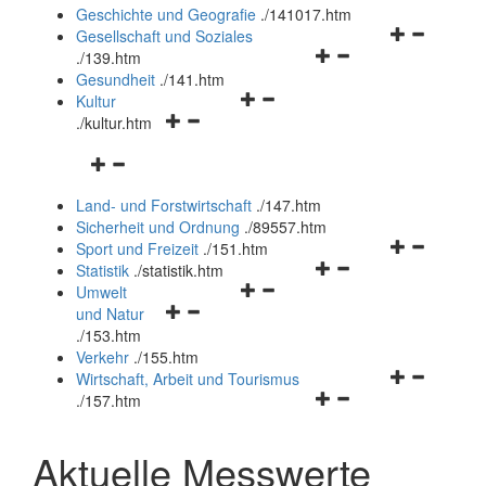
und
Geschichte und Geografie
.
/141017.htm
schließen
Navigationsm
Gesellschaft und Soziales
Navigationsmenü
öffnen
.
/139.htm
öffnen
und
Gesundheit
.
/141.htm
Navigationsmenü
und
schließen
Kultur
Navigationsmenü
öffnen
schließen
.
/kultur.htm
öffnen
und
Navigationsmenü
und
schließen
öffnen
schließen
Land- und Forstwirtschaft
.
/147.htm
und
Sicherheit und Ordnung
.
/89557.htm
schließen
Navigationsm
Sport und Freizeit
.
/151.htm
Navigationsmenü
öffnen
Statistik
.
/statistik.htm
Navigationsmenü
öffnen
und
Umwelt
Navigationsmenü
öffnen
und
schließen
und Natur
öffnen
und
schließen
.
/153.htm
und
schließen
Verkehr
.
/155.htm
schließen
Navigationsm
Wirtschaft, Arbeit und Tourismus
Navigationsmenü
öffnen
.
/157.htm
öffnen
und
und
schließen
Aktuelle Messwerte
schließen