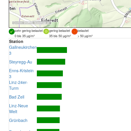
Quellen:
DORIS
,
basemap.at
sehr gering belastet
gering belastet
belastet
0 bis 35 µg/m³
35 bis 50 µg/m³
> 50 µg/m³
Station
Gallneukirchen
3
Steyregg-Au
Enns-Kristein
3
Linz-24er-
Turm
Bad Zell
Linz-Neue
Welt
Grünbach