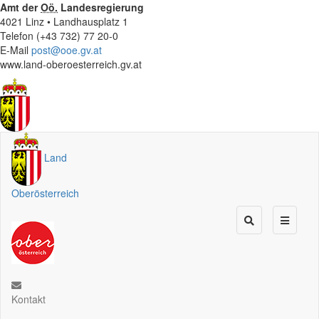
Amt der
Oö.
Landesregierung
4021 Linz • Landhausplatz 1
Telefon (+43 732) 77 20-0
E-Mail
post@ooe.gv.at
www.land-oberoesterreich.gv.at
Land
Oberösterreich
Kontakt