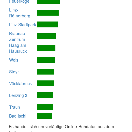
Feuerkogel
Linz-
Römerberg
Linz-Stadtpark
Braunau
Zentrum
Haag am
Hausruck
Wels
Steyr
Vöcklabruck
Lenzing 3
Traun
Bad Ischl
Es handelt sich um vorläufige Online-Rohdaten aus dem