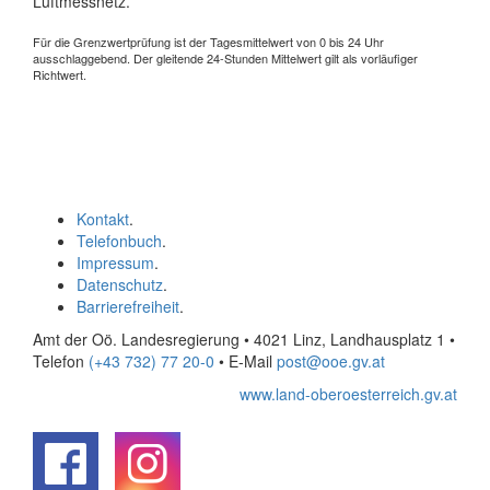
Luftmessnetz.
Für die Grenzwertprüfung ist der Tagesmittelwert von 0 bis 24 Uhr
ausschlaggebend. Der gleitende 24-Stunden Mittelwert gilt als vorläufiger
Richtwert.
Kontakt
.
Telefonbuch
.
Impressum
.
Datenschutz
.
Barrierefreiheit
.
Amt der Oö. Landesregierung • 4021 Linz, Landhausplatz 1
•
Telefon
(+43 732) 77 20-0
• E-Mail
post@ooe.gv.at
www.land-oberoesterreich.gv.at