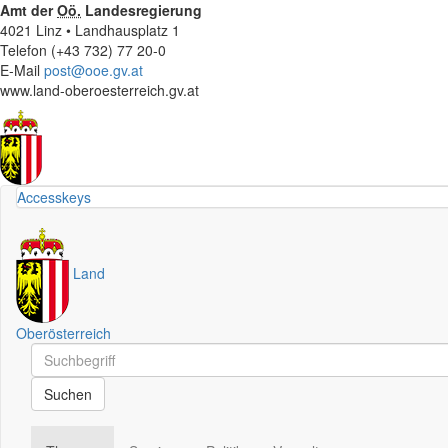
Amt der
Oö.
Landesregierung
4021 Linz • Landhausplatz 1
Telefon (+43 732) 77 20-0
E-Mail
post@ooe.gv.at
www.land-oberoesterreich.gv.at
Accesskeys
Land
Oberösterreich
Schnellsuche
Schnellsuche
Suchen