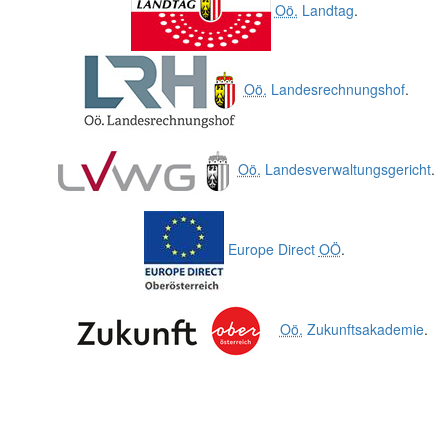
Oö.
Landtag
.
Oö.
Landesrechnungshof
.
Oö.
Landesverwaltungsgericht
.
Europe Direct
OÖ
.
Oö.
Zukunftsakademie
.