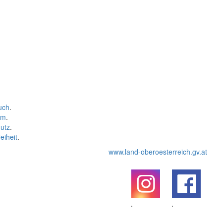
uch
.
um
.
utz
.
eiheit
.
www.land-oberoesterreich.gv.at
.
.