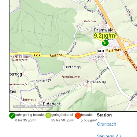
Quellen:
DORIS
,
basemap.at
Station
sehr gering belastet
gering belastet
belastet
0 bis 35 µg/m³
35 bis 50 µg/m³
> 50 µg/m³
Grünbach
Steyregg-Au