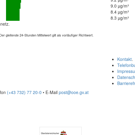
9.0 µg/m³
8.4 µg/m³
8.3 µg/m³
netz.
 gleitende 24-Stunden Mittelwert gilt als vorläufiger Richtwert.
Kontakt
.
Telefonb
Impress
Datensch
Barrierefr
efon
(+43 732) 77 20-0
• E-Mail
post@ooe.gv.at