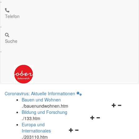
.
Telefon
.
Suche
.
Coronavirus: Aktuelle Informationen
Bauen und Wohnen
Navigationsm
.
/bauenundwohnen.htm
öffnen
Bildung und Forschung
Navigationsmenü
und
.
/133.htm
öffnen
schließen
Europa und
Navigationsmenü
und
Internationales
öffnen
schließen
.
/203110.htm