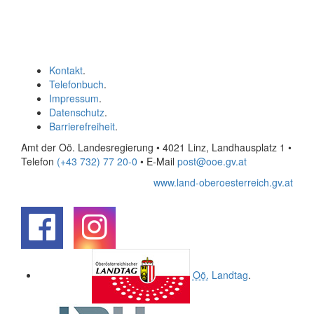
Kontakt
.
Telefonbuch
.
Impressum
.
Datenschutz
.
Barrierefreiheit
.
Amt der Oö. Landesregierung • 4021 Linz, Landhausplatz 1
•
Telefon
(+43 732) 77 20-0
• E-Mail
post@ooe.gv.at
www.land-oberoesterreich.gv.at
.
.
Oö.
Landtag
.