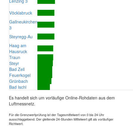
Lenzing 3
Vöcklabruck
Gallneukirchen
3
Steyregg-Au
Haag am
Hausruck
Traun
Steyr
Bad Zell
Feuerkogel
Grünbach
Bad Ischl
Es handelt sich um vorläufige Online-Rohdaten aus dem
Luftmessnetz.
Für die Grenzwertprüfung ist der Tagesmittelwert von 0 bis 24 Uhr
ausschlaggebend. Der gleitende 24-Stunden Mittelwert gilt als vorläufiger
Richtwert.