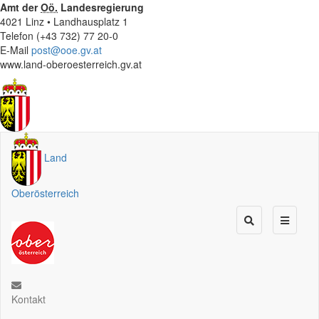
Amt der
Oö.
Landesregierung
4021 Linz • Landhausplatz 1
Telefon (+43 732) 77 20-0
E-Mail
post@ooe.gv.at
www.land-oberoesterreich.gv.at
Land
Oberösterreich
Kontakt