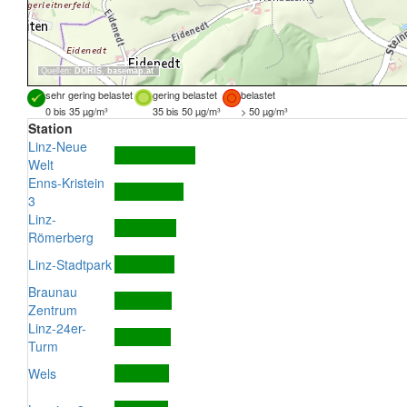
Quellen:
DORIS
,
basemap.at
sehr gering belastet
gering belastet
belastet
0 bis 35 µg/m³
35 bis 50 µg/m³
> 50 µg/m³
Station
Linz-Neue
Welt
Enns-Kristein
3
Linz-
Römerberg
Linz-Stadtpark
Braunau
Zentrum
Linz-24er-
Turm
Wels