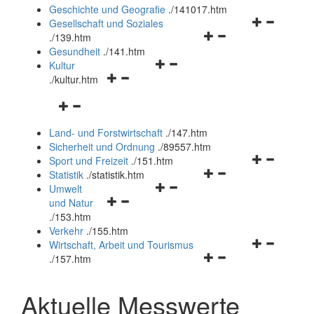
und
Geschichte und Geografie
.
/141017.htm
schließen
Navigationsm
Gesellschaft und Soziales
Navigationsmenü
öffnen
.
/139.htm
öffnen
und
Gesundheit
.
/141.htm
Navigationsmenü
und
schließen
Kultur
Navigationsmenü
öffnen
schließen
.
/kultur.htm
öffnen
und
Navigationsmenü
und
schließen
öffnen
schließen
Land- und Forstwirtschaft
.
/147.htm
und
Sicherheit und Ordnung
.
/89557.htm
schließen
Navigationsm
Sport und Freizeit
.
/151.htm
Navigationsmenü
öffnen
Statistik
.
/statistik.htm
Navigationsmenü
öffnen
und
Umwelt
Navigationsmenü
öffnen
und
schließen
und Natur
öffnen
und
schließen
.
/153.htm
und
schließen
Verkehr
.
/155.htm
schließen
Navigationsm
Wirtschaft, Arbeit und Tourismus
Navigationsmenü
öffnen
.
/157.htm
öffnen
und
und
schließen
Aktuelle Messwerte
schließen