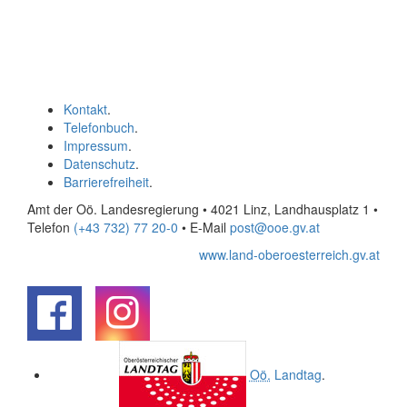
Kontakt
.
Telefonbuch
.
Impressum
.
Datenschutz
.
Barrierefreiheit
.
Amt der Oö. Landesregierung • 4021 Linz, Landhausplatz 1
•
Telefon
(+43 732) 77 20-0
• E-Mail
post@ooe.gv.at
www.land-oberoesterreich.gv.at
.
.
Oö.
Landtag
.