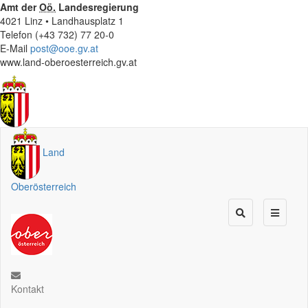
Amt der
Oö.
Landesregierung
4021 Linz • Landhausplatz 1
Telefon (+43 732) 77 20-0
E-Mail
post@ooe.gv.at
www.land-oberoesterreich.gv.at
Land
Oberösterreich
Kontakt