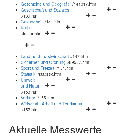
und
Geschichte und Geografie
.
/141017.htm
schließen
Navigationsm
Gesellschaft und Soziales
Navigationsmenü
öffnen
.
/139.htm
öffnen
und
Gesundheit
.
/141.htm
Navigationsmenü
und
schließen
Kultur
Navigationsmenü
öffnen
schließen
.
/kultur.htm
öffnen
und
Navigationsmenü
und
schließen
öffnen
schließen
Land- und Forstwirtschaft
.
/147.htm
und
Sicherheit und Ordnung
.
/89557.htm
schließen
Navigationsm
Sport und Freizeit
.
/151.htm
Navigationsmenü
öffnen
Statistik
.
/statistik.htm
Navigationsmenü
öffnen
und
Umwelt
Navigationsmenü
öffnen
und
schließen
und Natur
öffnen
und
schließen
.
/153.htm
und
schließen
Verkehr
.
/155.htm
schließen
Navigationsm
Wirtschaft, Arbeit und Tourismus
Navigationsmenü
öffnen
.
/157.htm
öffnen
und
und
schließen
Aktuelle Messwerte
schließen