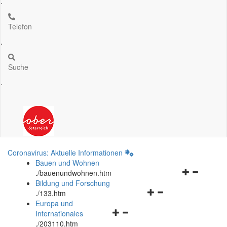
.
Telefon
.
Suche
.
Coronavirus: Aktuelle Informationen
Bauen und Wohnen
Navigationsm
.
/bauenundwohnen.htm
öffnen
Bildung und Forschung
Navigationsmenü
und
.
/133.htm
öffnen
schließen
Europa und
Navigationsmenü
und
Internationales
öffnen
schließen
.
/203110.htm