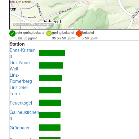
Quellen:
DORIS
,
basemap.at
sehr gering belastet
gering belastet
belastet
0 bis 35 µg/m³
35 bis 50 µg/m³
> 50 µg/m³
Station
Enns-Kristein
3
Linz-Neue
Welt
Linz-
Römerberg
Linz-24er-
Turm
Feuerkogel
Gallneukirchen
3
Grünbach