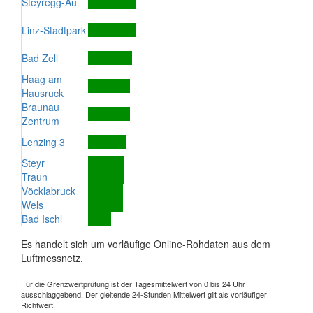
Steyregg-Au
Linz-Stadtpark
Bad Zell
Haag am
Hausruck
Braunau
Zentrum
Lenzing 3
Steyr
Traun
Vöcklabruck
Wels
Bad Ischl
Es handelt sich um vorläufige Online-Rohdaten aus dem
Luftmessnetz.
Für die Grenzwertprüfung ist der Tagesmittelwert von 0 bis 24 Uhr
ausschlaggebend. Der gleitende 24-Stunden Mittelwert gilt als vorläufiger
Richtwert.