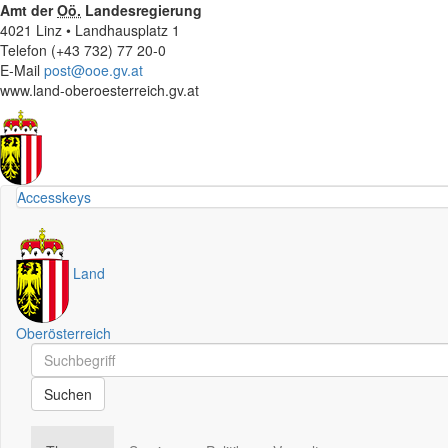
Amt der
Oö.
Landesregierung
4021 Linz • Landhausplatz 1
Telefon (+43 732) 77 20-0
E-Mail
post@ooe.gv.at
www.land-oberoesterreich.gv.at
Accesskeys
Land
Oberösterreich
Schnellsuche
Schnellsuche
Suchen