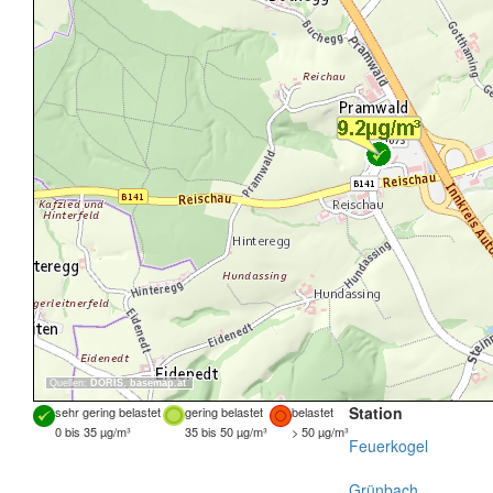
Quellen:
DORIS
,
basemap.at
Station
sehr gering belastet
gering belastet
belastet
0 bis 35 µg/m³
35 bis 50 µg/m³
> 50 µg/m³
Feuerkogel
Grünbach