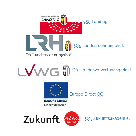
Oö.
Landtag
.
Oö.
Landesrechnungshof
.
Oö.
Landesverwaltungsgericht
.
Europe Direct
OÖ
.
Oö.
Zukunftsakademie
.