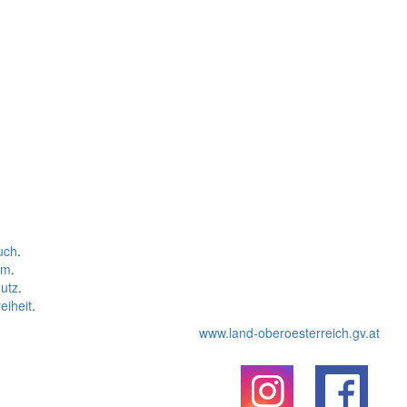
uch
.
um
.
utz
.
eiheit
.
www.land-oberoesterreich.gv.at