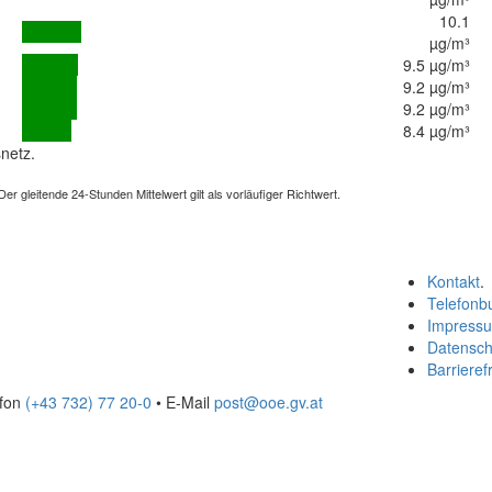
10.1
µg/m³
9.5 µg/m³
9.2 µg/m³
9.2 µg/m³
8.4 µg/m³
netz.
 gleitende 24-Stunden Mittelwert gilt als vorläufiger Richtwert.
Kontakt
.
Telefonb
Impress
Datensch
Barrierefr
efon
(+43 732) 77 20-0
• E-Mail
post@ooe.gv.at