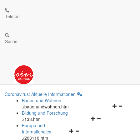
.
Telefon
.
Suche
.
Coronavirus: Aktuelle Informationen
Bauen und Wohnen
Navigationsm
.
/bauenundwohnen.htm
öffnen
Bildung und Forschung
Navigationsmenü
und
.
/133.htm
öffnen
schließen
Europa und
Navigationsmenü
und
Internationales
öffnen
schließen
.
/203110.htm