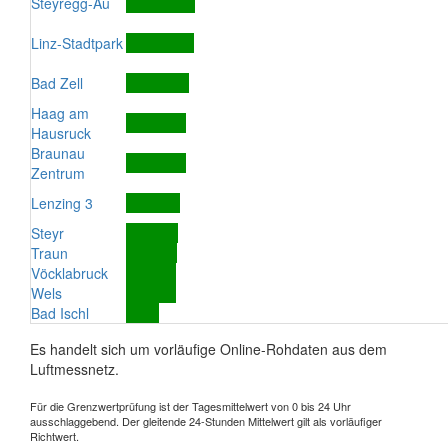
Steyregg-Au
Linz-Stadtpark
Bad Zell
Haag am
Hausruck
Braunau
Zentrum
Lenzing 3
Steyr
Traun
Vöcklabruck
Wels
Bad Ischl
Es handelt sich um vorläufige Online-Rohdaten aus dem
Luftmessnetz.
Für die Grenzwertprüfung ist der Tagesmittelwert von 0 bis 24 Uhr
ausschlaggebend. Der gleitende 24-Stunden Mittelwert gilt als vorläufiger
Richtwert.