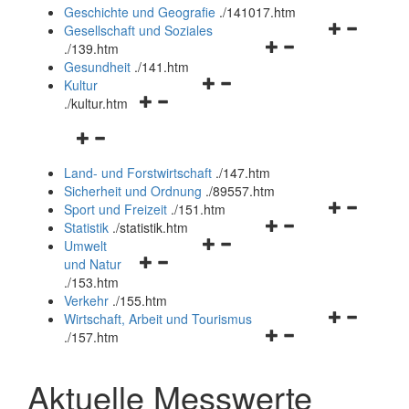
und
Geschichte und Geografie
.
/141017.htm
schließen
Navigationsm
Gesellschaft und Soziales
Navigationsmenü
öffnen
.
/139.htm
öffnen
und
Gesundheit
.
/141.htm
Navigationsmenü
und
schließen
Kultur
Navigationsmenü
öffnen
schließen
.
/kultur.htm
öffnen
und
Navigationsmenü
und
schließen
öffnen
schließen
Land- und Forstwirtschaft
.
/147.htm
und
Sicherheit und Ordnung
.
/89557.htm
schließen
Navigationsm
Sport und Freizeit
.
/151.htm
Navigationsmenü
öffnen
Statistik
.
/statistik.htm
Navigationsmenü
öffnen
und
Umwelt
Navigationsmenü
öffnen
und
schließen
und Natur
öffnen
und
schließen
.
/153.htm
und
schließen
Verkehr
.
/155.htm
schließen
Navigationsm
Wirtschaft, Arbeit und Tourismus
Navigationsmenü
öffnen
.
/157.htm
öffnen
und
und
schließen
Aktuelle Messwerte
schließen