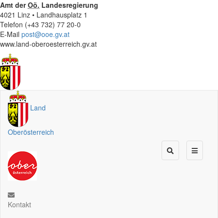
Amt der
Oö.
Landesregierung
4021 Linz • Landhausplatz 1
Telefon (+43 732) 77 20-0
E-Mail
post@ooe.gv.at
www.land-oberoesterreich.gv.at
Land
Oberösterreich
Kontakt