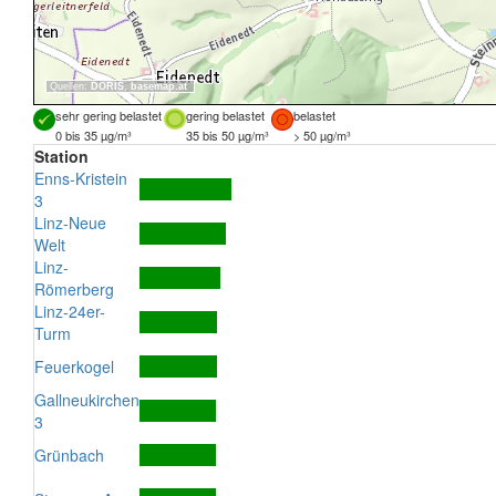
Quellen:
DORIS
,
basemap.at
sehr gering belastet
gering belastet
belastet
0 bis 35 µg/m³
35 bis 50 µg/m³
> 50 µg/m³
Station
Enns-Kristein
3
Linz-Neue
Welt
Linz-
Römerberg
Linz-24er-
Turm
Feuerkogel
Gallneukirchen
3
Grünbach