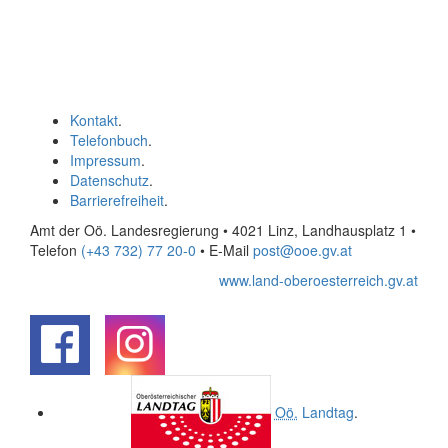
Kontakt
.
Telefonbuch
.
Impressum
.
Datenschutz
.
Barrierefreiheit
.
Amt der Oö. Landesregierung • 4021 Linz, Landhausplatz 1
•
Telefon
(+43 732) 77 20-0
• E-Mail
post@ooe.gv.at
www.land-oberoesterreich.gv.at
.
.
Oö.
Landtag
.