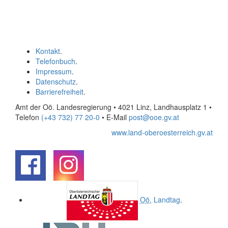
Kontakt
.
Telefonbuch
.
Impressum
.
Datenschutz
.
Barrierefreiheit
.
Amt der Oö. Landesregierung • 4021 Linz, Landhausplatz 1
•
Telefon
(+43 732) 77 20-0
• E-Mail
post@ooe.gv.at
www.land-oberoesterreich.gv.at
.
.
Oö.
Landtag
.