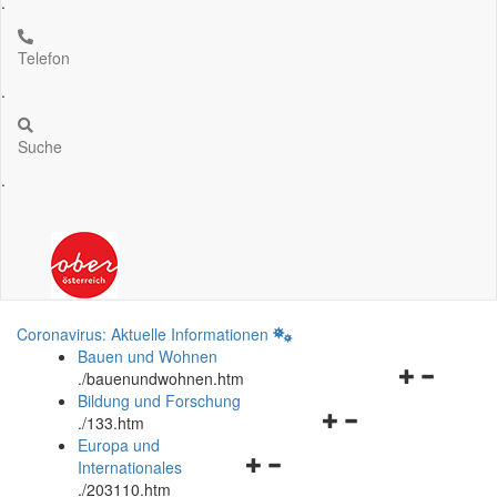
.
Telefon
.
Suche
.
Coronavirus: Aktuelle Informationen
Bauen und Wohnen
Navigationsm
.
/bauenundwohnen.htm
öffnen
Bildung und Forschung
Navigationsmenü
und
.
/133.htm
öffnen
schließen
Europa und
Navigationsmenü
und
Internationales
öffnen
schließen
.
/203110.htm