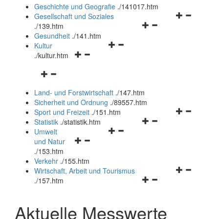
und
Geschichte und Geografie
.
/141017.htm
schließen
Navigationsm
Gesellschaft und Soziales
Navigationsmenü
öffnen
.
/139.htm
öffnen
und
Gesundheit
.
/141.htm
Navigationsmenü
und
schließen
Kultur
Navigationsmenü
öffnen
schließen
.
/kultur.htm
öffnen
und
Navigationsmenü
und
schließen
öffnen
schließen
Land- und Forstwirtschaft
.
/147.htm
und
Sicherheit und Ordnung
.
/89557.htm
schließen
Navigationsm
Sport und Freizeit
.
/151.htm
Navigationsmenü
öffnen
Statistik
.
/statistik.htm
Navigationsmenü
öffnen
und
Umwelt
Navigationsmenü
öffnen
und
schließen
und Natur
öffnen
und
schließen
.
/153.htm
und
schließen
Verkehr
.
/155.htm
schließen
Navigationsm
Wirtschaft, Arbeit und Tourismus
Navigationsmenü
öffnen
.
/157.htm
öffnen
und
und
schließen
Aktuelle Messwerte
schließen