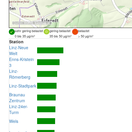
Quellen:
DORIS
,
basemap.at
sehr gering belastet
gering belastet
belastet
0 bis 35 µg/m³
35 bis 50 µg/m³
> 50 µg/m³
Station
Linz-Neue
Welt
Enns-Kristein
3
Linz-
Römerberg
Linz-Stadtpark
Braunau
Zentrum
Linz-24er-
Turm
Wels