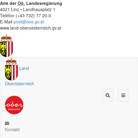
Amt der
Oö.
Landesregierung
4021 Linz • Landhausplatz 1
Telefon (+43 732) 77 20-0
E-Mail
post@ooe.gv.at
www.land-oberoesterreich.gv.at
Land
Oberösterreich
Kontakt