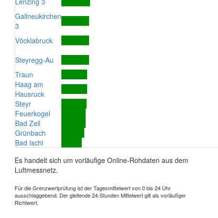
Lenzing 3
Gallneukirchen
3
Vöcklabruck
Steyregg-Au
Traun
Haag am
Hausruck
Steyr
Feuerkogel
Bad Zell
Grünbach
Bad Ischl
Es handelt sich um vorläufige Online-Rohdaten aus dem
Luftmessnetz.
Für die Grenzwertprüfung ist der Tagesmittelwert von 0 bis 24 Uhr
ausschlaggebend. Der gleitende 24-Stunden Mittelwert gilt als vorläufiger
Richtwert.