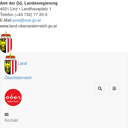
Amt der
Oö.
Landesregierung
4021 Linz • Landhausplatz 1
Telefon (+43 732) 77 20-0
E-Mail
post@ooe.gv.at
www.land-oberoesterreich.gv.at
Land
Oberösterreich
Kontakt