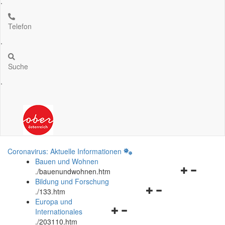
.
Telefon
.
Suche
.
Coronavirus: Aktuelle Informationen
Bauen und Wohnen
Navigationsm
.
/bauenundwohnen.htm
öffnen
Bildung und Forschung
Navigationsmenü
und
.
/133.htm
öffnen
schließen
Europa und
Navigationsmenü
und
Internationales
öffnen
schließen
.
/203110.htm