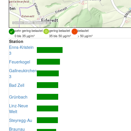
Quellen:
DORIS
,
basemap.at
sehr gering belastet
gering belastet
belastet
0 bis 35 µg/m³
35 bis 50 µg/m³
> 50 µg/m³
Station
Enns-Kristein
3
Feuerkogel
Gallneukirchen
3
Bad Zell
Grünbach
Linz-Neue
Welt
Steyregg-Au
Braunau