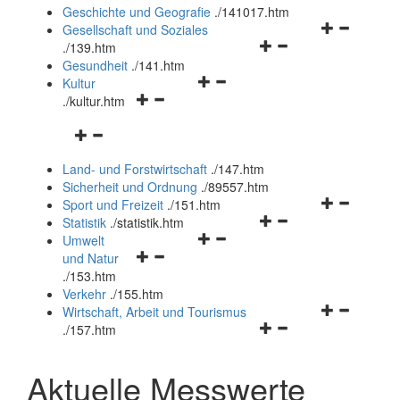
und
Geschichte und Geografie
.
/141017.htm
schließen
Navigationsm
Gesellschaft und Soziales
Navigationsmenü
öffnen
.
/139.htm
öffnen
und
Gesundheit
.
/141.htm
Navigationsmenü
und
schließen
Kultur
Navigationsmenü
öffnen
schließen
.
/kultur.htm
öffnen
und
Navigationsmenü
und
schließen
öffnen
schließen
Land- und Forstwirtschaft
.
/147.htm
und
Sicherheit und Ordnung
.
/89557.htm
schließen
Navigationsm
Sport und Freizeit
.
/151.htm
Navigationsmenü
öffnen
Statistik
.
/statistik.htm
Navigationsmenü
öffnen
und
Umwelt
Navigationsmenü
öffnen
und
schließen
und Natur
öffnen
und
schließen
.
/153.htm
und
schließen
Verkehr
.
/155.htm
schließen
Navigationsm
Wirtschaft, Arbeit und Tourismus
Navigationsmenü
öffnen
.
/157.htm
öffnen
und
und
schließen
Aktuelle Messwerte
schließen