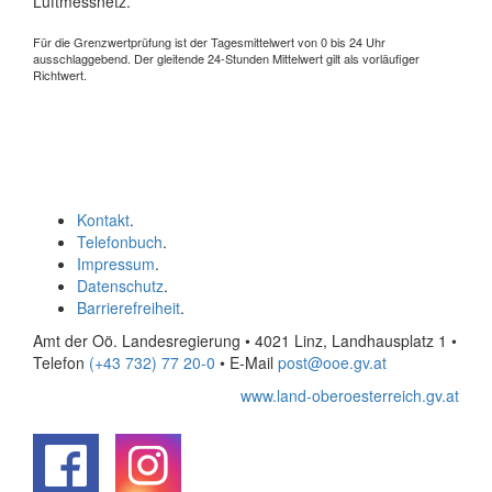
Luftmessnetz.
Für die Grenzwertprüfung ist der Tagesmittelwert von 0 bis 24 Uhr
ausschlaggebend. Der gleitende 24-Stunden Mittelwert gilt als vorläufiger
Richtwert.
Kontakt
.
Telefonbuch
.
Impressum
.
Datenschutz
.
Barrierefreiheit
.
Amt der Oö. Landesregierung • 4021 Linz, Landhausplatz 1
•
Telefon
(+43 732) 77 20-0
• E-Mail
post@ooe.gv.at
www.land-oberoesterreich.gv.at