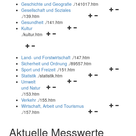
und
Geschichte und Geografie
.
/141017.htm
schließen
Navigationsm
Gesellschaft und Soziales
Navigationsmenü
öffnen
.
/139.htm
öffnen
und
Gesundheit
.
/141.htm
Navigationsmenü
und
schließen
Kultur
Navigationsmenü
öffnen
schließen
.
/kultur.htm
öffnen
und
Navigationsmenü
und
schließen
öffnen
schließen
Land- und Forstwirtschaft
.
/147.htm
und
Sicherheit und Ordnung
.
/89557.htm
schließen
Navigationsm
Sport und Freizeit
.
/151.htm
Navigationsmenü
öffnen
Statistik
.
/statistik.htm
Navigationsmenü
öffnen
und
Umwelt
Navigationsmenü
öffnen
und
schließen
und Natur
öffnen
und
schließen
.
/153.htm
und
schließen
Verkehr
.
/155.htm
schließen
Navigationsm
Wirtschaft, Arbeit und Tourismus
Navigationsmenü
öffnen
.
/157.htm
öffnen
und
und
schließen
Aktuelle Messwerte
schließen