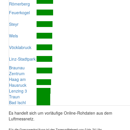
Römerberg
Feuerkogel
Steyr
Wels
Vöcklabruck
Linz-Stadtpark
Braunau
Zentrum
Haag am
Hausruck
Lenzing 3
Traun
Bad Ischl
Es handelt sich um vorläufige Online-Rohdaten aus dem
Luftmessnetz.
Für die Grenzwertprüfung ist der Tagesmittelwert von 0 bis 24 Uhr