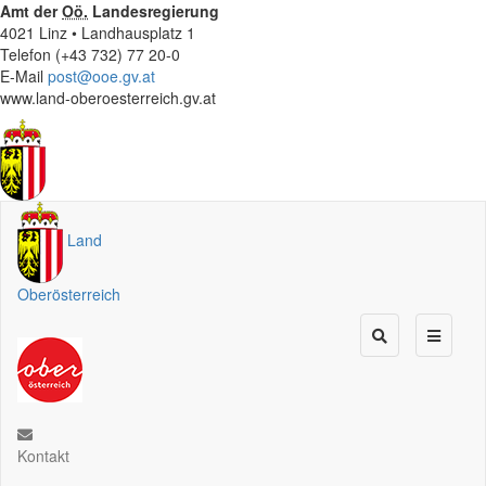
Amt der
Oö.
Landesregierung
4021 Linz • Landhausplatz 1
Telefon (+43 732) 77 20-0
E-Mail
post@ooe.gv.at
www.land-oberoesterreich.gv.at
Land
Oberösterreich
Kontakt