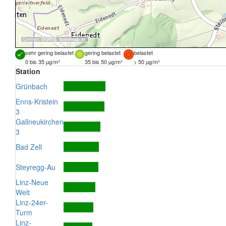
Quellen:
DORIS
,
basemap.at
sehr gering belastet
gering belastet
belastet
0 bis 35 µg/m³
35 bis 50 µg/m³
> 50 µg/m³
Station
Grünbach
Enns-Kristein
3
Gallneukirchen
3
Bad Zell
Steyregg-Au
Linz-Neue
Welt
Linz-24er-
Turm
Linz-