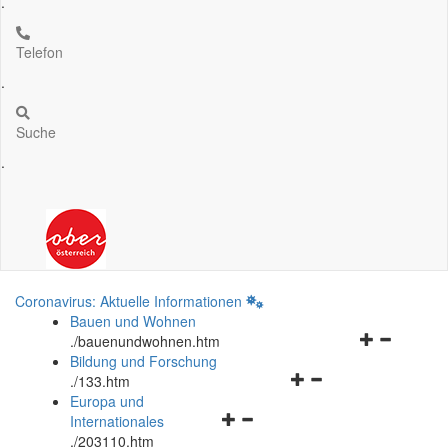
.
Telefon
.
Suche
.
Coronavirus: Aktuelle Informationen
Bauen und Wohnen
Navigationsm
.
/bauenundwohnen.htm
öffnen
Bildung und Forschung
Navigationsmenü
und
.
/133.htm
öffnen
schließen
Europa und
Navigationsmenü
und
Internationales
öffnen
schließen
.
/203110.htm