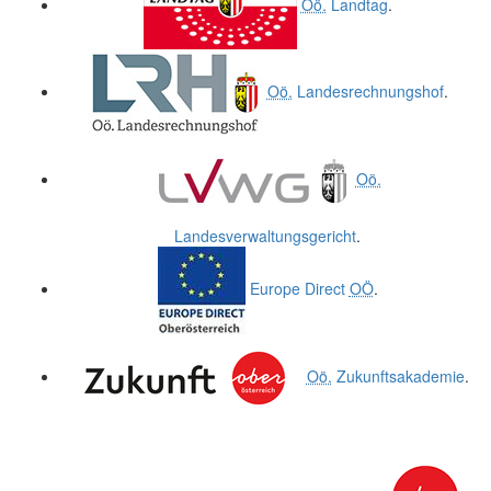
Oö.
Landtag
.
Oö.
Landesrechnungshof
.
Oö.
Landesverwaltungsgericht
.
Europe Direct
OÖ
.
Oö.
Zukunftsakademie
.