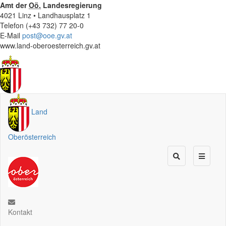
Amt der
Oö.
Landesregierung
4021 Linz • Landhausplatz 1
Telefon (+43 732) 77 20-0
E-Mail
post@ooe.gv.at
www.land-oberoesterreich.gv.at
Land
Oberösterreich
Kontakt