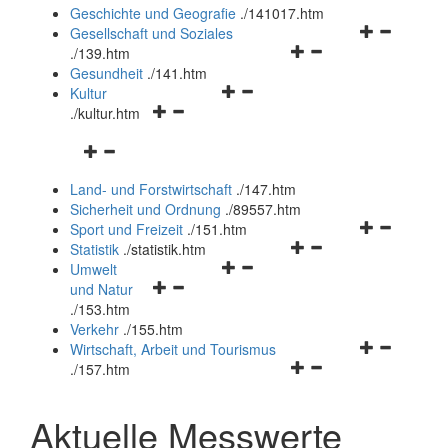
und
Geschichte und Geografie
.
/141017.htm
schließen
Navigationsm
Gesellschaft und Soziales
Navigationsmenü
öffnen
.
/139.htm
öffnen
und
Gesundheit
.
/141.htm
Navigationsmenü
und
schließen
Kultur
Navigationsmenü
öffnen
schließen
.
/kultur.htm
öffnen
und
Navigationsmenü
und
schließen
öffnen
schließen
Land- und Forstwirtschaft
.
/147.htm
und
Sicherheit und Ordnung
.
/89557.htm
schließen
Navigationsm
Sport und Freizeit
.
/151.htm
Navigationsmenü
öffnen
Statistik
.
/statistik.htm
Navigationsmenü
öffnen
und
Umwelt
Navigationsmenü
öffnen
und
schließen
und Natur
öffnen
und
schließen
.
/153.htm
und
schließen
Verkehr
.
/155.htm
schließen
Navigationsm
Wirtschaft, Arbeit und Tourismus
Navigationsmenü
öffnen
.
/157.htm
öffnen
und
und
schließen
Aktuelle Messwerte
schließen