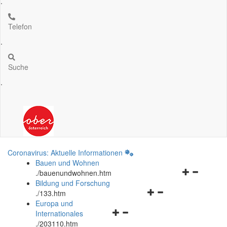
.
Telefon
.
Suche
.
Coronavirus: Aktuelle Informationen
Bauen und Wohnen
Navigationsm
.
/bauenundwohnen.htm
öffnen
Bildung und Forschung
Navigationsmenü
und
.
/133.htm
öffnen
schließen
Europa und
Navigationsmenü
und
Internationales
öffnen
schließen
.
/203110.htm