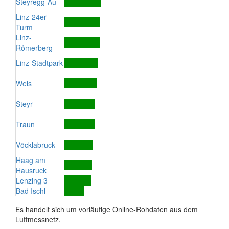
Steyregg-Au
Linz-24er-
Turm
Linz-
Römerberg
Linz-Stadtpark
Wels
Steyr
Traun
Vöcklabruck
Haag am
Hausruck
Lenzing 3
Bad Ischl
Es handelt sich um vorläufige Online-Rohdaten aus dem
Luftmessnetz.