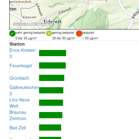
Quellen:
DORIS
,
basemap.at
sehr gering belastet
gering belastet
belastet
0 bis 35 µg/m³
35 bis 50 µg/m³
> 50 µg/m³
Station
Enns-Kristein
3
Feuerkogel
Grünbach
Gallneukirchen
3
Linz-Neue
Welt
Braunau
Zentrum
Bad Zell