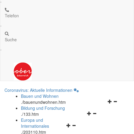
.
Telefon
.
Suche
.
Coronavirus: Aktuelle Informationen
Bauen und Wohnen
Navigationsm
.
/bauenundwohnen.htm
öffnen
Bildung und Forschung
Navigationsmenü
und
.
/133.htm
öffnen
schließen
Europa und
Navigationsmenü
und
Internationales
öffnen
schließen
.
/203110.htm