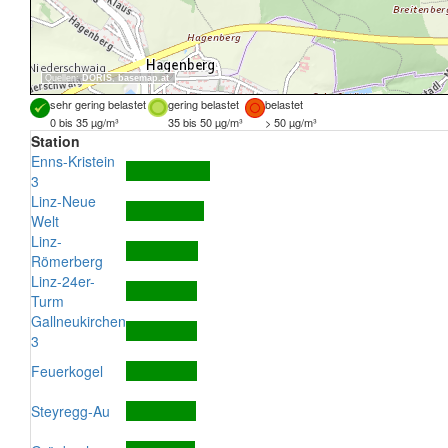
Quellen:
DORIS
,
basemap.at
sehr gering belastet
gering belastet
belastet
0 bis 35 µg/m³
35 bis 50 µg/m³
> 50 µg/m³
Station
Enns-Kristein
3
Linz-Neue
Welt
Linz-
Römerberg
Linz-24er-
Turm
Gallneukirchen
3
Feuerkogel
Steyregg-Au