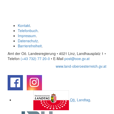
Kontakt
.
Telefonbuch
.
Impressum
.
Datenschutz
.
Barrierefreiheit
.
Amt der Oö. Landesregierung • 4021 Linz, Landhausplatz 1
•
Telefon
(+43 732) 77 20-0
• E-Mail
post@ooe.gv.at
www.land-oberoesterreich.gv.at
.
.
Oö.
Landtag
.