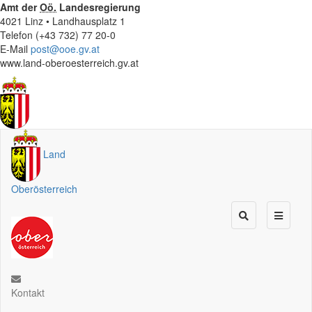
Amt der
Oö.
Landesregierung
4021 Linz • Landhausplatz 1
Telefon (+43 732) 77 20-0
E-Mail
post@ooe.gv.at
www.land-oberoesterreich.gv.at
Land
Oberösterreich
Kontakt