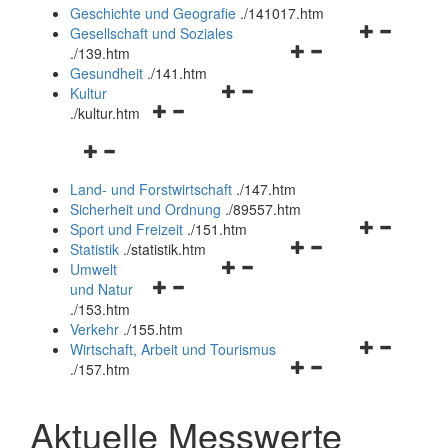
und
Geschichte und Geografie
.
/141017.htm
schließen
Navigationsm
Gesellschaft und Soziales
Navigationsmenü
öffnen
.
/139.htm
öffnen
und
Gesundheit
.
/141.htm
Navigationsmenü
und
schließen
Kultur
Navigationsmenü
öffnen
schließen
.
/kultur.htm
öffnen
und
Navigationsmenü
und
schließen
öffnen
schließen
Land- und Forstwirtschaft
.
/147.htm
und
Sicherheit und Ordnung
.
/89557.htm
schließen
Navigationsm
Sport und Freizeit
.
/151.htm
Navigationsmenü
öffnen
Statistik
.
/statistik.htm
Navigationsmenü
öffnen
und
Umwelt
Navigationsmenü
öffnen
und
schließen
und Natur
öffnen
und
schließen
.
/153.htm
und
schließen
Verkehr
.
/155.htm
schließen
Navigationsm
Wirtschaft, Arbeit und Tourismus
Navigationsmenü
öffnen
.
/157.htm
öffnen
und
und
schließen
Aktuelle Messwerte
schließen