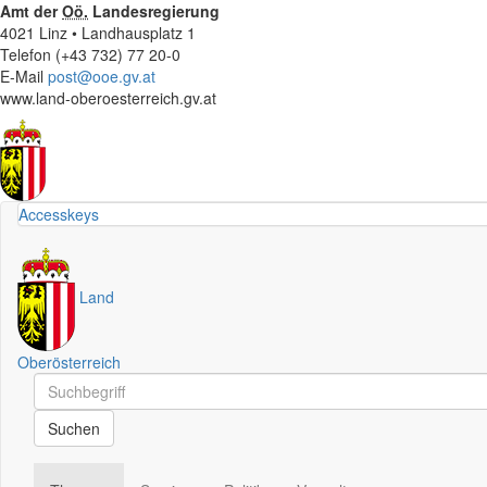
Amt der
Oö.
Landesregierung
4021 Linz • Landhausplatz 1
Telefon (+43 732) 77 20-0
E-Mail
post@ooe.gv.at
www.land-oberoesterreich.gv.at
Accesskeys
Land
Oberösterreich
Schnellsuche
Schnellsuche
Suchen