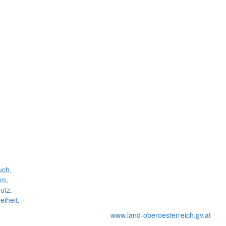
uch
.
um
.
utz
.
eiheit
.
www.land-oberoesterreich.gv.at