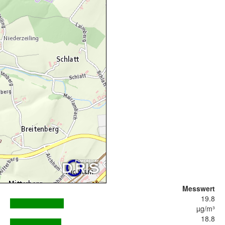
Messwert
19.8
µg/m³
18.8