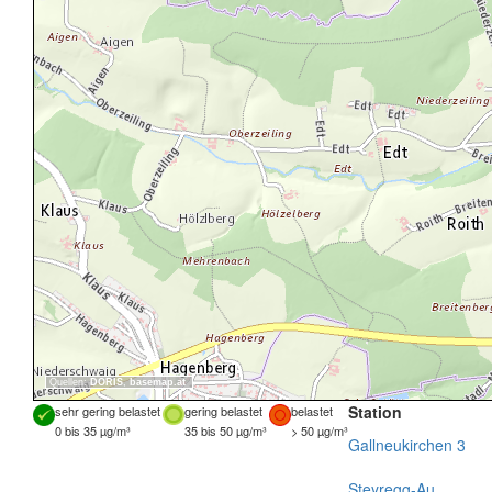
Quellen:
DORIS
,
basemap.at
Station
sehr gering belastet
gering belastet
belastet
0 bis 35 µg/m³
35 bis 50 µg/m³
> 50 µg/m³
Gallneukirchen 3
Steyregg-Au