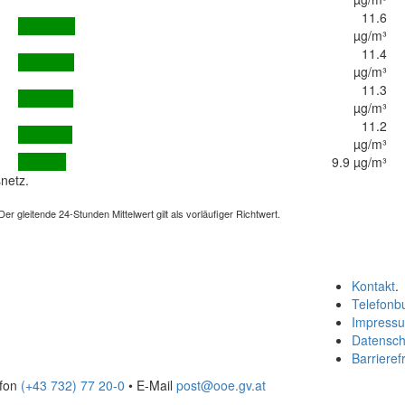
11.6
µg/m³
11.4
µg/m³
11.3
µg/m³
11.2
µg/m³
9.9 µg/m³
netz.
 gleitende 24-Stunden Mittelwert gilt als vorläufiger Richtwert.
Kontakt
.
Telefonb
Impress
Datensch
Barrierefr
efon
(+43 732) 77 20-0
• E-Mail
post@ooe.gv.at