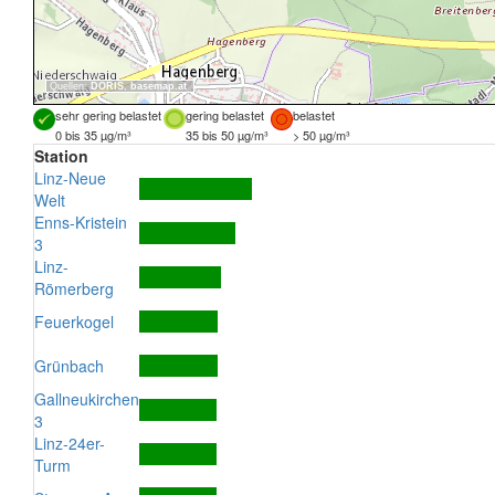
Quellen:
DORIS
,
basemap.at
sehr gering belastet
gering belastet
belastet
0 bis 35 µg/m³
35 bis 50 µg/m³
> 50 µg/m³
Station
Linz-Neue
Welt
Enns-Kristein
3
Linz-
Römerberg
Feuerkogel
Grünbach
Gallneukirchen
3
Linz-24er-
Turm