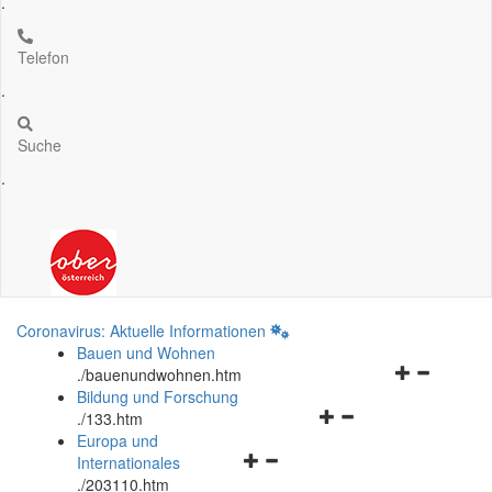
.
Telefon
.
Suche
.
Coronavirus: Aktuelle Informationen
Bauen und Wohnen
Navigationsm
.
/bauenundwohnen.htm
öffnen
Bildung und Forschung
Navigationsmenü
und
.
/133.htm
öffnen
schließen
Europa und
Navigationsmenü
und
Internationales
öffnen
schließen
.
/203110.htm