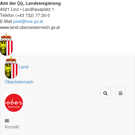
Amt der
Oö.
Landesregierung
4021 Linz • Landhausplatz 1
Telefon (+43 732) 77 20-0
E-Mail
post@ooe.gv.at
www.land-oberoesterreich.gv.at
Land
Oberösterreich
Kontakt