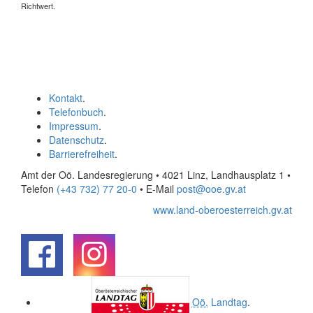
Richtwert.
Kontakt
.
Telefonbuch
.
Impressum
.
Datenschutz
.
Barrierefreiheit
.
Amt der Oö. Landesregierung • 4021 Linz, Landhausplatz 1
•
Telefon
(+43 732) 77 20-0
• E-Mail
post@ooe.gv.at
www.land-oberoesterreich.gv.at
.
.
Oö.
Landtag
.