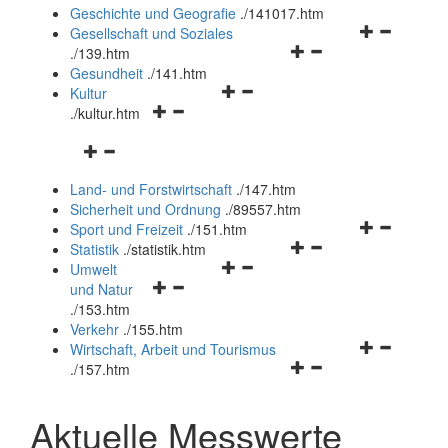
und
Geschichte und Geografie
.
/141017.htm
schließen
Navigationsm
Gesellschaft und Soziales
Navigationsmenü
öffnen
.
/139.htm
öffnen
und
Gesundheit
.
/141.htm
Navigationsmenü
und
schließen
Kultur
Navigationsmenü
öffnen
schließen
.
/kultur.htm
öffnen
und
Navigationsmenü
und
schließen
öffnen
schließen
Land- und Forstwirtschaft
.
/147.htm
und
Sicherheit und Ordnung
.
/89557.htm
schließen
Navigationsm
Sport und Freizeit
.
/151.htm
Navigationsmenü
öffnen
Statistik
.
/statistik.htm
Navigationsmenü
öffnen
und
Umwelt
Navigationsmenü
öffnen
und
schließen
und Natur
öffnen
und
schließen
.
/153.htm
und
schließen
Verkehr
.
/155.htm
schließen
Navigationsm
Wirtschaft, Arbeit und Tourismus
Navigationsmenü
öffnen
.
/157.htm
öffnen
und
und
schließen
Aktuelle Messwerte
schließen