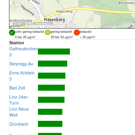
Quellen:
DORIS
,
basemap.at
sehr gering belastet
gering belastet
belastet
0 bis 35 µg/m³
35 bis 50 µg/m³
> 50 µg/m³
Station
Gallneukirchen
3
Steyregg-Au
Enns-Kristein
3
Bad Zell
Linz-24er-
Turm
Linz-Neue
Welt
Grünbach