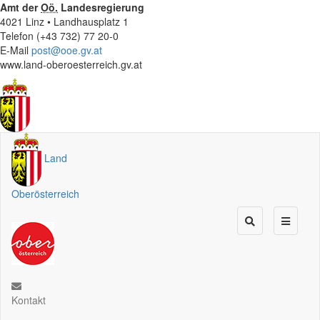
Amt der
Oö.
Landesregierung
4021 Linz • Landhausplatz 1
Telefon (+43 732) 77 20-0
E-Mail
post@ooe.gv.at
www.land-oberoesterreich.gv.at
Land
Oberösterreich
Kontakt