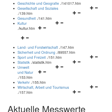
und
Geschichte und Geografie
.
/141017.htm
schließen
Navigationsm
Gesellschaft und Soziales
Navigationsmenü
öffnen
.
/139.htm
öffnen
und
Gesundheit
.
/141.htm
Navigationsmenü
und
schließen
Kultur
Navigationsmenü
öffnen
schließen
.
/kultur.htm
öffnen
und
Navigationsmenü
und
schließen
öffnen
schließen
Land- und Forstwirtschaft
.
/147.htm
und
Sicherheit und Ordnung
.
/89557.htm
schließen
Navigationsm
Sport und Freizeit
.
/151.htm
Navigationsmenü
öffnen
Statistik
.
/statistik.htm
Navigationsmenü
öffnen
und
Umwelt
Navigationsmenü
öffnen
und
schließen
und Natur
öffnen
und
schließen
.
/153.htm
und
schließen
Verkehr
.
/155.htm
schließen
Navigationsm
Wirtschaft, Arbeit und Tourismus
Navigationsmenü
öffnen
.
/157.htm
öffnen
und
und
schließen
Aktuelle Messwerte
schließen