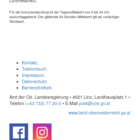
Luftmessnetz.
Für die Grenzwertprüfung ist der Tagesmittelwert von 0 bis 24 Uhr
ausschlaggebend. Der gleitende 24-Stunden Mittelwert gilt als vorläufiger
Richtwert.
Kontakt
.
Telefonbuch
.
Impressum
.
Datenschutz
.
Barrierefreiheit
.
Amt der Oö. Landesregierung • 4021 Linz, Landhausplatz 1
•
Telefon
(+43 732) 77 20-0
• E-Mail
post@ooe.gv.at
www.land-oberoesterreich.gv.at