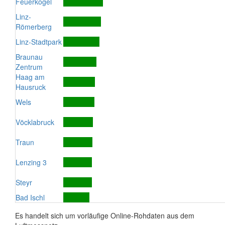
Feuerkogel
Linz-
Römerberg
Linz-Stadtpark
Braunau
Zentrum
Haag am
Hausruck
Wels
Vöcklabruck
Traun
Lenzing 3
Steyr
Bad Ischl
Es handelt sich um vorläufige Online-Rohdaten aus dem