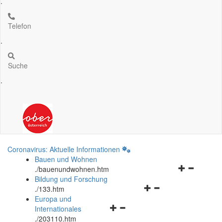
.
Telefon
.
Suche
.
Coronavirus: Aktuelle Informationen
Bauen und Wohnen
Navigationsm
.
/bauenundwohnen.htm
öffnen
Bildung und Forschung
Navigationsmenü
und
.
/133.htm
öffnen
schließen
Europa und
Navigationsmenü
und
Internationales
öffnen
schließen
.
/203110.htm