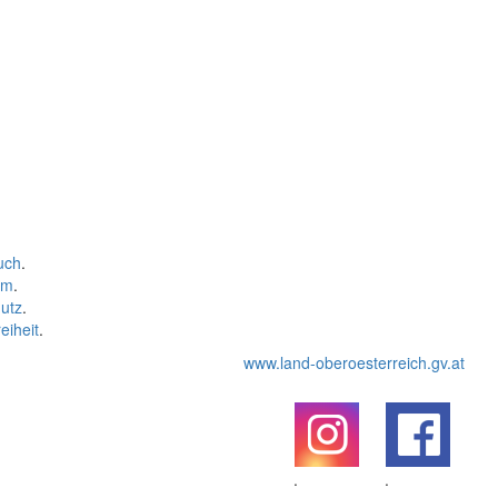
uch
.
um
.
utz
.
eiheit
.
www.land-oberoesterreich.gv.at
.
.