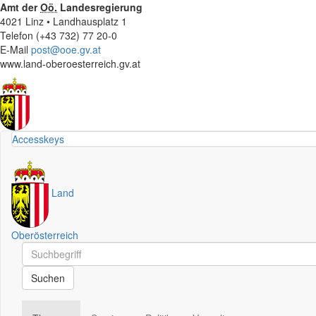
Amt der
Oö.
Landesregierung
4021 Linz • Landhausplatz 1
Telefon (+43 732) 77 20-0
E-Mail
post@ooe.gv.at
www.land-oberoesterreich.gv.at
Accesskeys
Land
Oberösterreich
Schnellsuche
Schnellsuche
Suchen