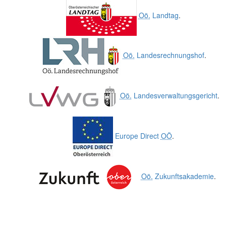
Oö.
Landtag
.
Oö.
Landesrechnungshof
.
Oö.
Landesverwaltungsgericht
.
Europe Direct
OÖ
.
Oö.
Zukunftsakademie
.