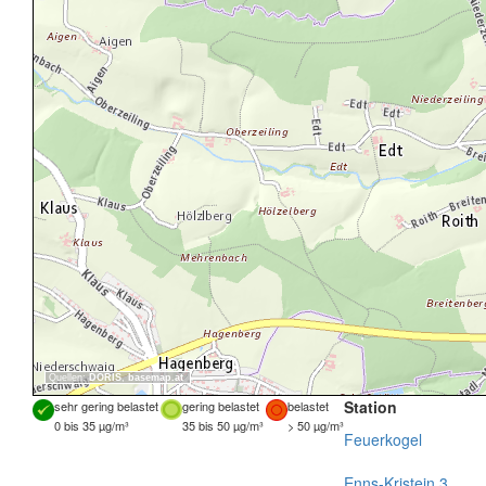
Quellen:
DORIS
,
basemap.at
Station
sehr gering belastet
gering belastet
belastet
0 bis 35 µg/m³
35 bis 50 µg/m³
> 50 µg/m³
Feuerkogel
Enns-Kristein 3