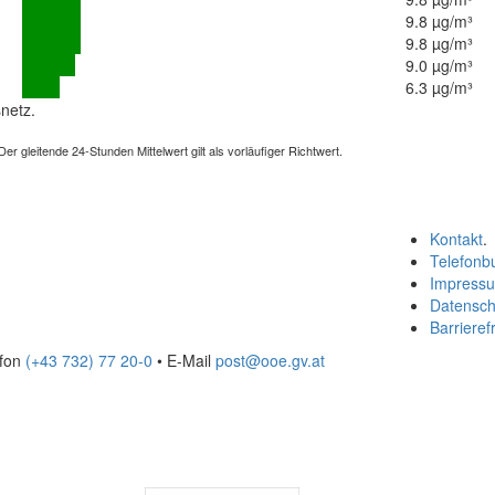
9.8 µg/m³
9.8 µg/m³
9.0 µg/m³
6.3 µg/m³
netz.
 gleitende 24-Stunden Mittelwert gilt als vorläufiger Richtwert.
Kontakt
.
Telefonb
Impress
Datensch
Barrierefr
efon
(+43 732) 77 20-0
• E-Mail
post@ooe.gv.at