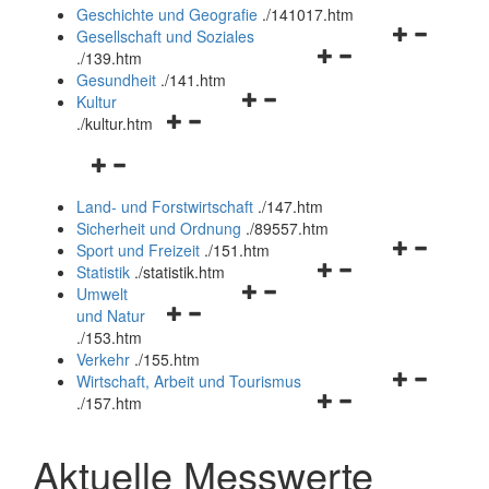
und
Geschichte und Geografie
.
/141017.htm
schließen
Navigationsm
Gesellschaft und Soziales
Navigationsmenü
öffnen
.
/139.htm
öffnen
und
Gesundheit
.
/141.htm
Navigationsmenü
und
schließen
Kultur
Navigationsmenü
öffnen
schließen
.
/kultur.htm
öffnen
und
Navigationsmenü
und
schließen
öffnen
schließen
Land- und Forstwirtschaft
.
/147.htm
und
Sicherheit und Ordnung
.
/89557.htm
schließen
Navigationsm
Sport und Freizeit
.
/151.htm
Navigationsmenü
öffnen
Statistik
.
/statistik.htm
Navigationsmenü
öffnen
und
Umwelt
Navigationsmenü
öffnen
und
schließen
und Natur
öffnen
und
schließen
.
/153.htm
und
schließen
Verkehr
.
/155.htm
schließen
Navigationsm
Wirtschaft, Arbeit und Tourismus
Navigationsmenü
öffnen
.
/157.htm
öffnen
und
und
schließen
Aktuelle Messwerte
schließen