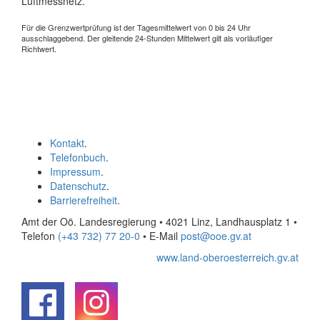
Luftmessnetz.
Für die Grenzwertprüfung ist der Tagesmittelwert von 0 bis 24 Uhr
ausschlaggebend. Der gleitende 24-Stunden Mittelwert gilt als vorläufiger
Richtwert.
Kontakt
.
Telefonbuch
.
Impressum
.
Datenschutz
.
Barrierefreiheit
.
Amt der Oö. Landesregierung • 4021 Linz, Landhausplatz 1
•
Telefon
(+43 732) 77 20-0
• E-Mail
post@ooe.gv.at
www.land-oberoesterreich.gv.at