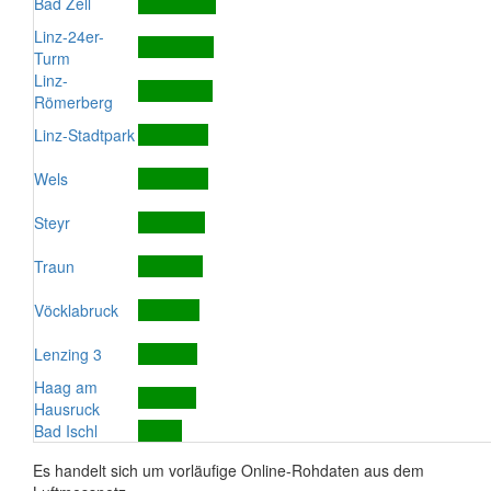
Bad Zell
Linz-24er-
Turm
Linz-
Römerberg
Linz-Stadtpark
Wels
Steyr
Traun
Vöcklabruck
Lenzing 3
Haag am
Hausruck
Bad Ischl
Es handelt sich um vorläufige Online-Rohdaten aus dem