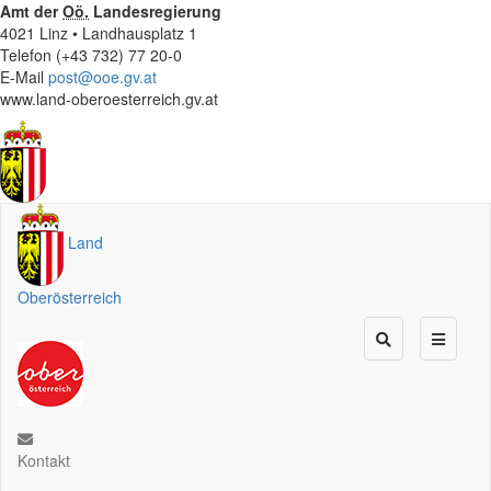
Amt der
Oö.
Landesregierung
4021 Linz • Landhausplatz 1
Telefon (+43 732) 77 20-0
E-Mail
post@ooe.gv.at
www.land-oberoesterreich.gv.at
Land
Oberösterreich
Kontakt