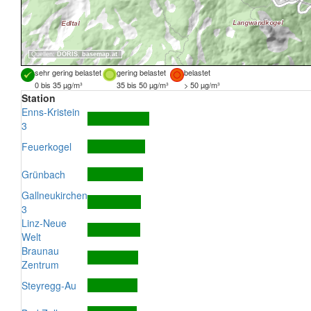
Quellen:
DORIS
,
basemap.at
sehr gering belastet
gering belastet
belastet
0 bis 35 µg/m³
35 bis 50 µg/m³
> 50 µg/m³
Station
Enns-Kristein
3
Feuerkogel
Grünbach
Gallneukirchen
3
Linz-Neue
Welt
Braunau
Zentrum
Steyregg-Au