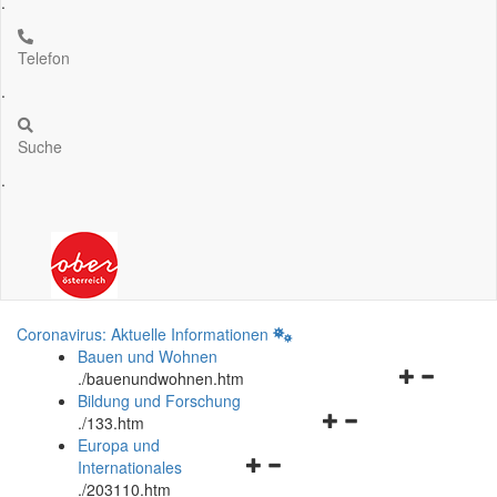
.
Telefon
.
Suche
.
Coronavirus: Aktuelle Informationen
Bauen und Wohnen
Navigationsm
.
/bauenundwohnen.htm
öffnen
Bildung und Forschung
Navigationsmenü
und
.
/133.htm
öffnen
schließen
Europa und
Navigationsmenü
und
Internationales
öffnen
schließen
.
/203110.htm