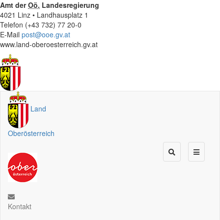
Amt der
Oö.
Landesregierung
4021 Linz • Landhausplatz 1
Telefon (+43 732) 77 20-0
E-Mail
post@ooe.gv.at
www.land-oberoesterreich.gv.at
Land
Oberösterreich
Kontakt