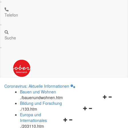
.
Telefon
.
Suche
.
Coronavirus: Aktuelle Informationen
Bauen und Wohnen
Navigationsm
.
/bauenundwohnen.htm
öffnen
Bildung und Forschung
Navigationsmenü
und
.
/133.htm
öffnen
schließen
Europa und
Navigationsmenü
und
Internationales
öffnen
schließen
.
/203110.htm