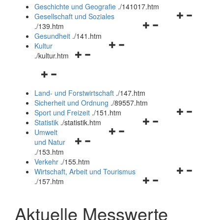
und
Geschichte und Geografie
.
/141017.htm
schließen
Navigationsm
Gesellschaft und Soziales
Navigationsmenü
öffnen
.
/139.htm
öffnen
und
Gesundheit
.
/141.htm
Navigationsmenü
und
schließen
Kultur
Navigationsmenü
öffnen
schließen
.
/kultur.htm
öffnen
und
Navigationsmenü
und
schließen
öffnen
schließen
Land- und Forstwirtschaft
.
/147.htm
und
Sicherheit und Ordnung
.
/89557.htm
schließen
Navigationsm
Sport und Freizeit
.
/151.htm
Navigationsmenü
öffnen
Statistik
.
/statistik.htm
Navigationsmenü
öffnen
und
Umwelt
Navigationsmenü
öffnen
und
schließen
und Natur
öffnen
und
schließen
.
/153.htm
und
schließen
Verkehr
.
/155.htm
schließen
Navigationsm
Wirtschaft, Arbeit und Tourismus
Navigationsmenü
öffnen
.
/157.htm
öffnen
und
und
schließen
Aktuelle Messwerte
schließen