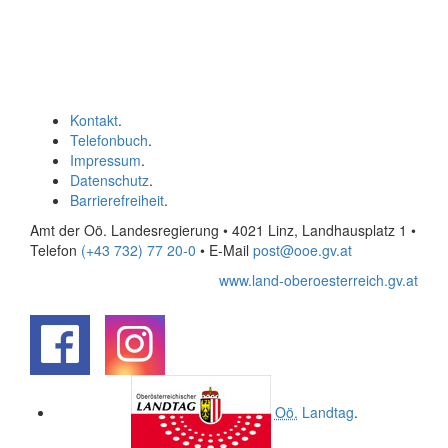
Kontakt
.
Telefonbuch
.
Impressum
.
Datenschutz
.
Barrierefreiheit
.
Amt der Oö. Landesregierung • 4021 Linz, Landhausplatz 1
•
Telefon
(+43 732) 77 20-0
• E-Mail
post@ooe.gv.at
www.land-oberoesterreich.gv.at
.
.
Oö.
Landtag
.