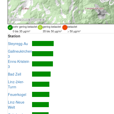
Quellen:
DORIS
,
basemap.at
sehr gering belastet
gering belastet
belastet
0 bis 35 µg/m³
35 bis 50 µg/m³
> 50 µg/m³
Station
Steyregg-Au
Gallneukirchen
3
Enns-Kristein
3
Bad Zell
Linz-24er-
Turm
Feuerkogel
Linz-Neue
Welt