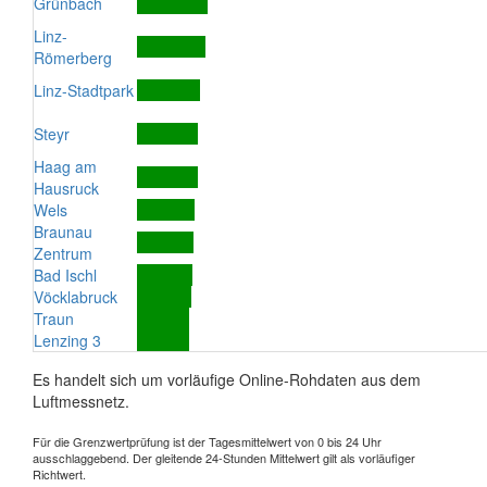
Grünbach
Linz-
Römerberg
Linz-Stadtpark
Steyr
Haag am
Hausruck
Wels
Braunau
Zentrum
Bad Ischl
Vöcklabruck
Traun
Lenzing 3
Es handelt sich um vorläufige Online-Rohdaten aus dem
Luftmessnetz.
Für die Grenzwertprüfung ist der Tagesmittelwert von 0 bis 24 Uhr
ausschlaggebend. Der gleitende 24-Stunden Mittelwert gilt als vorläufiger
Richtwert.