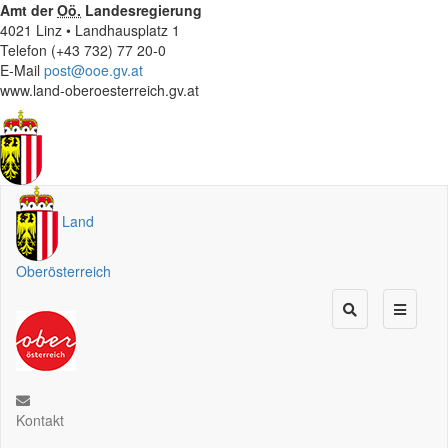
Amt der
Oö.
Landesregierung
4021 Linz • Landhausplatz 1
Telefon (+43 732) 77 20-0
E-Mail
post@ooe.gv.at
www.land-oberoesterreich.gv.at
Land
Oberösterreich
Kontakt