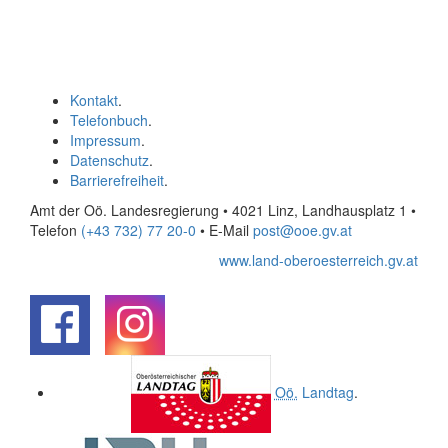
Kontakt
.
Telefonbuch
.
Impressum
.
Datenschutz
.
Barrierefreiheit
.
Amt der Oö. Landesregierung • 4021 Linz, Landhausplatz 1
•
Telefon
(+43 732) 77 20-0
• E-Mail
post@ooe.gv.at
www.land-oberoesterreich.gv.at
.
.
Oö.
Landtag
.