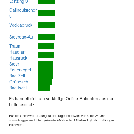
Lenzing 3
Gallneukirchen
3
Vöcklabruck
Steyregg-Au
Traun
Haag am
Hausruck
Steyr
Feuerkogel
Bad Zell
Grünbach
Bad Ischl
Es handelt sich um vorläufige Online-Rohdaten aus dem
Luftmessnetz.
Für die Grenzwertprüfung ist der Tagesmittelwert von 0 bis 24 Uhr
ausschlaggebend. Der gleitende 24-Stunden Mittelwert gilt als vorläufiger
Richtwert.