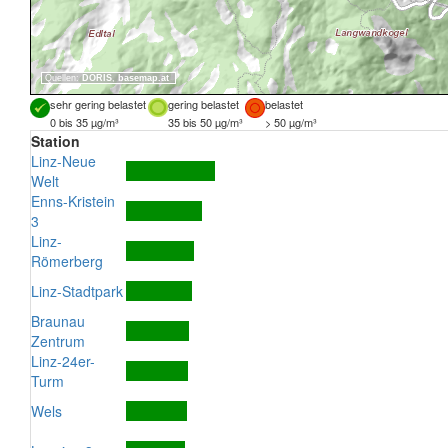
Quellen:
DORIS
,
basemap.at
sehr gering belastet
gering belastet
belastet
0 bis 35 µg/m³
35 bis 50 µg/m³
> 50 µg/m³
Station
Linz-Neue
Welt
Enns-Kristein
3
Linz-
Römerberg
Linz-Stadtpark
Braunau
Zentrum
Linz-24er-
Turm
Wels