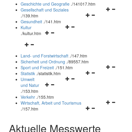
und
Geschichte und Geografie
.
/141017.htm
schließen
Navigationsm
Gesellschaft und Soziales
Navigationsmenü
öffnen
.
/139.htm
öffnen
und
Gesundheit
.
/141.htm
Navigationsmenü
und
schließen
Kultur
Navigationsmenü
öffnen
schließen
.
/kultur.htm
öffnen
und
Navigationsmenü
und
schließen
öffnen
schließen
Land- und Forstwirtschaft
.
/147.htm
und
Sicherheit und Ordnung
.
/89557.htm
schließen
Navigationsm
Sport und Freizeit
.
/151.htm
Navigationsmenü
öffnen
Statistik
.
/statistik.htm
Navigationsmenü
öffnen
und
Umwelt
Navigationsmenü
öffnen
und
schließen
und Natur
öffnen
und
schließen
.
/153.htm
und
schließen
Verkehr
.
/155.htm
schließen
Navigationsm
Wirtschaft, Arbeit und Tourismus
Navigationsmenü
öffnen
.
/157.htm
öffnen
und
und
schließen
Aktuelle Messwerte
schließen