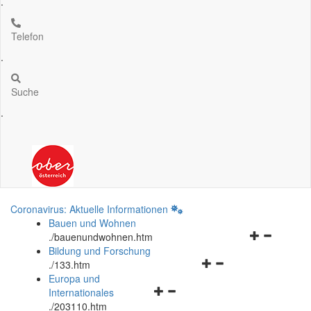
.
Telefon
.
Suche
.
Coronavirus: Aktuelle Informationen
Bauen und Wohnen
Navigationsm
.
/bauenundwohnen.htm
öffnen
Bildung und Forschung
Navigationsmenü
und
.
/133.htm
öffnen
schließen
Europa und
Navigationsmenü
und
Internationales
öffnen
schließen
.
/203110.htm