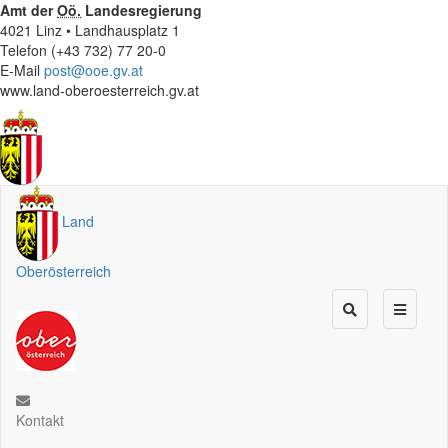
Amt der
Oö.
Landesregierung
4021 Linz • Landhausplatz 1
Telefon (+43 732) 77 20-0
E-Mail
post@ooe.gv.at
www.land-oberoesterreich.gv.at
Land
Oberösterreich
Kontakt