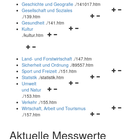
und
Geschichte und Geografie
.
/141017.htm
schließen
Navigationsm
Gesellschaft und Soziales
Navigationsmenü
öffnen
.
/139.htm
öffnen
und
Gesundheit
.
/141.htm
Navigationsmenü
und
schließen
Kultur
Navigationsmenü
öffnen
schließen
.
/kultur.htm
öffnen
und
Navigationsmenü
und
schließen
öffnen
schließen
Land- und Forstwirtschaft
.
/147.htm
und
Sicherheit und Ordnung
.
/89557.htm
schließen
Navigationsm
Sport und Freizeit
.
/151.htm
Navigationsmenü
öffnen
Statistik
.
/statistik.htm
Navigationsmenü
öffnen
und
Umwelt
Navigationsmenü
öffnen
und
schließen
und Natur
öffnen
und
schließen
.
/153.htm
und
schließen
Verkehr
.
/155.htm
schließen
Navigationsm
Wirtschaft, Arbeit und Tourismus
Navigationsmenü
öffnen
.
/157.htm
öffnen
und
und
schließen
Aktuelle Messwerte
schließen