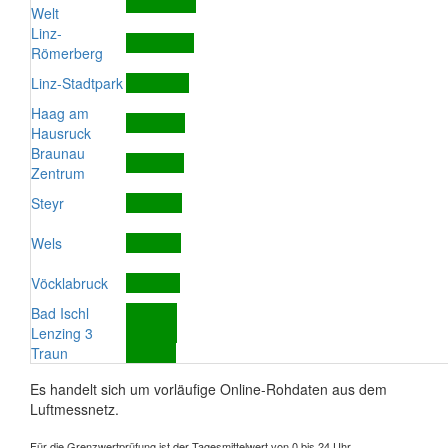
Welt
Linz-
Römerberg
Linz-Stadtpark
Haag am
Hausruck
Braunau
Zentrum
Steyr
Wels
Vöcklabruck
Bad Ischl
Lenzing 3
Traun
Es handelt sich um vorläufige Online-Rohdaten aus dem
Luftmessnetz.
Für die Grenzwertprüfung ist der Tagesmittelwert von 0 bis 24 Uhr