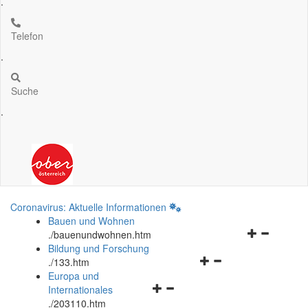
.
Telefon
.
Suche
.
Coronavirus: Aktuelle Informationen
Bauen und Wohnen
Navigationsm
.
/bauenundwohnen.htm
öffnen
Bildung und Forschung
Navigationsmenü
und
.
/133.htm
öffnen
schließen
Europa und
Navigationsmenü
und
Internationales
öffnen
schließen
.
/203110.htm