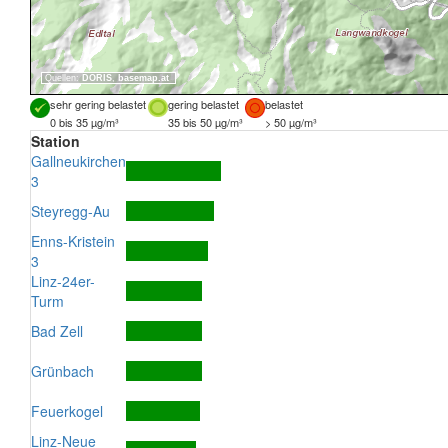
Quellen:
DORIS
,
basemap.at
sehr gering belastet
gering belastet
belastet
0 bis 35 µg/m³
35 bis 50 µg/m³
> 50 µg/m³
Station
Gallneukirchen
3
Steyregg-Au
Enns-Kristein
3
Linz-24er-
Turm
Bad Zell
Grünbach
Feuerkogel
Linz-Neue