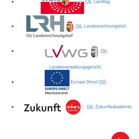
Oö.
Landtag
.
Oö.
Landesrechnungshof
.
Oö.
Landesverwaltungsgericht
.
Europe Direct
OÖ
.
Oö.
Zukunftsakademie
.