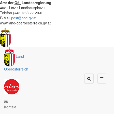
Amt der
Oö.
Landesregierung
4021 Linz • Landhausplatz 1
Telefon (+43 732) 77 20-0
E-Mail
post@ooe.gv.at
www.land-oberoesterreich.gv.at
Land
Oberösterreich
Kontakt