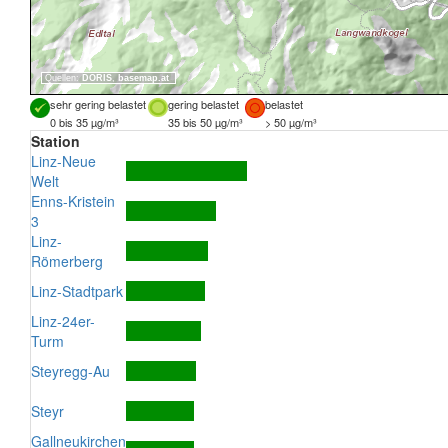
Quellen:
DORIS
,
basemap.at
sehr gering belastet
gering belastet
belastet
0 bis 35 µg/m³
35 bis 50 µg/m³
> 50 µg/m³
Station
Linz-Neue
Welt
Enns-Kristein
3
Linz-
Römerberg
Linz-Stadtpark
Linz-24er-
Turm
Steyregg-Au
Steyr
Gallneukirchen