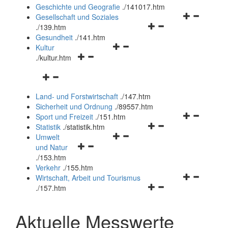
und
Geschichte und Geografie
.
/141017.htm
schließen
Navigationsm
Gesellschaft und Soziales
Navigationsmenü
öffnen
.
/139.htm
öffnen
und
Gesundheit
.
/141.htm
Navigationsmenü
und
schließen
Kultur
Navigationsmenü
öffnen
schließen
.
/kultur.htm
öffnen
und
Navigationsmenü
und
schließen
öffnen
schließen
Land- und Forstwirtschaft
.
/147.htm
und
Sicherheit und Ordnung
.
/89557.htm
schließen
Navigationsm
Sport und Freizeit
.
/151.htm
Navigationsmenü
öffnen
Statistik
.
/statistik.htm
Navigationsmenü
öffnen
und
Umwelt
Navigationsmenü
öffnen
und
schließen
und Natur
öffnen
und
schließen
.
/153.htm
und
schließen
Verkehr
.
/155.htm
schließen
Navigationsm
Wirtschaft, Arbeit und Tourismus
Navigationsmenü
öffnen
.
/157.htm
öffnen
und
und
schließen
Aktuelle Messwerte
schließen