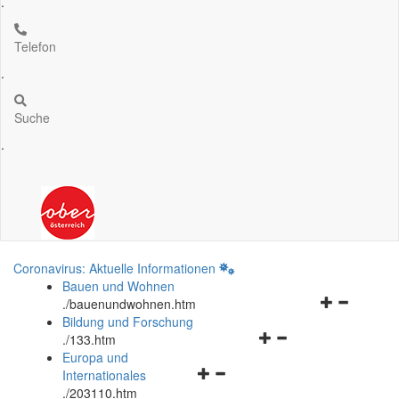
.
Telefon
.
Suche
.
Coronavirus: Aktuelle Informationen
Bauen und Wohnen
Navigationsm
.
/bauenundwohnen.htm
öffnen
Bildung und Forschung
Navigationsmenü
und
.
/133.htm
öffnen
schließen
Europa und
Navigationsmenü
und
Internationales
öffnen
schließen
.
/203110.htm