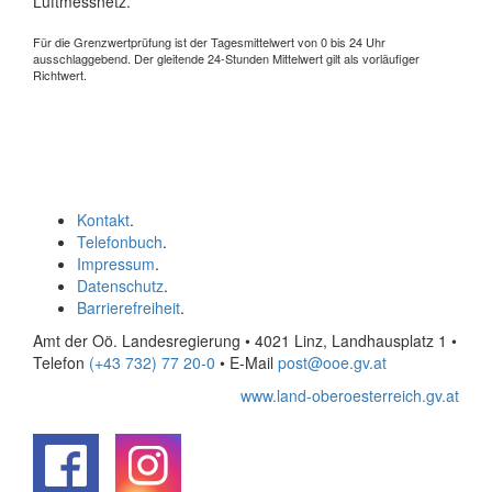
Luftmessnetz.
Für die Grenzwertprüfung ist der Tagesmittelwert von 0 bis 24 Uhr
ausschlaggebend. Der gleitende 24-Stunden Mittelwert gilt als vorläufiger
Richtwert.
Kontakt
.
Telefonbuch
.
Impressum
.
Datenschutz
.
Barrierefreiheit
.
Amt der Oö. Landesregierung • 4021 Linz, Landhausplatz 1
•
Telefon
(+43 732) 77 20-0
• E-Mail
post@ooe.gv.at
www.land-oberoesterreich.gv.at