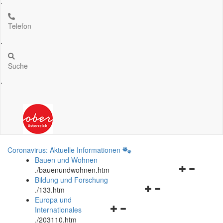
.
Telefon
.
Suche
.
Coronavirus: Aktuelle Informationen
Bauen und Wohnen
Navigationsm
.
/bauenundwohnen.htm
öffnen
Bildung und Forschung
Navigationsmenü
und
.
/133.htm
öffnen
schließen
Europa und
Navigationsmenü
und
Internationales
öffnen
schließen
.
/203110.htm