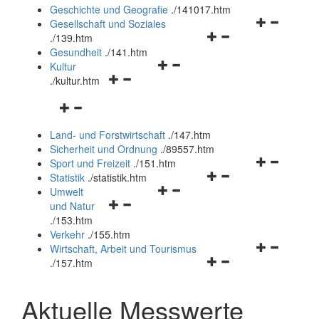
und
Geschichte und Geografie
.
/141017.htm
schließen
Navigationsm
Gesellschaft und Soziales
Navigationsmenü
öffnen
.
/139.htm
öffnen
und
Gesundheit
.
/141.htm
Navigationsmenü
und
schließen
Kultur
Navigationsmenü
öffnen
schließen
.
/kultur.htm
öffnen
und
Navigationsmenü
und
schließen
öffnen
schließen
Land- und Forstwirtschaft
.
/147.htm
und
Sicherheit und Ordnung
.
/89557.htm
schließen
Navigationsm
Sport und Freizeit
.
/151.htm
Navigationsmenü
öffnen
Statistik
.
/statistik.htm
Navigationsmenü
öffnen
und
Umwelt
Navigationsmenü
öffnen
und
schließen
und Natur
öffnen
und
schließen
.
/153.htm
und
schließen
Verkehr
.
/155.htm
schließen
Navigationsm
Wirtschaft, Arbeit und Tourismus
Navigationsmenü
öffnen
.
/157.htm
öffnen
und
und
schließen
Aktuelle Messwerte
schließen