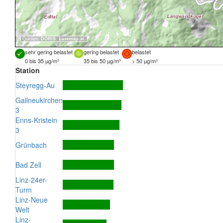
Quellen:
DORIS
,
basemap.at
sehr gering belastet
gering belastet
belastet
0 bis 35 µg/m³
35 bis 50 µg/m³
> 50 µg/m³
Station
Steyregg-Au
Gallneukirchen
3
Enns-Kristein
3
Grünbach
Bad Zell
Linz-24er-
Turm
Linz-Neue
Welt
Linz-