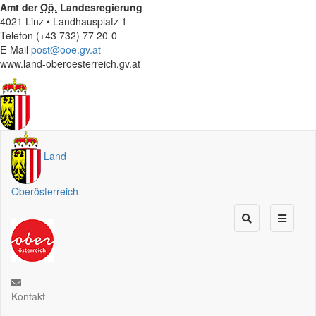
Amt der
Oö.
Landesregierung
4021 Linz • Landhausplatz 1
Telefon (+43 732) 77 20-0
E-Mail
post@ooe.gv.at
www.land-oberoesterreich.gv.at
Land
Oberösterreich
Kontakt