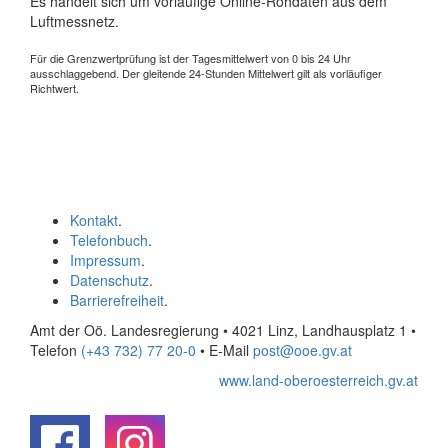
Es handelt sich um vorläufige Online-Rohdaten aus dem
Luftmessnetz.
Für die Grenzwertprüfung ist der Tagesmittelwert von 0 bis 24 Uhr
ausschlaggebend. Der gleitende 24-Stunden Mittelwert gilt als vorläufiger
Richtwert.
Kontakt
.
Telefonbuch
.
Impressum
.
Datenschutz
.
Barrierefreiheit
.
Amt der Oö. Landesregierung • 4021 Linz, Landhausplatz 1
•
Telefon
(+43 732) 77 20-0
• E-Mail
post@ooe.gv.at
www.land-oberoesterreich.gv.at