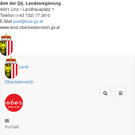
Amt der
Oö.
Landesregierung
4021 Linz • Landhausplatz 1
Telefon (+43 732) 77 20-0
E-Mail
post@ooe.gv.at
www.land-oberoesterreich.gv.at
Land
Oberösterreich
Kontakt