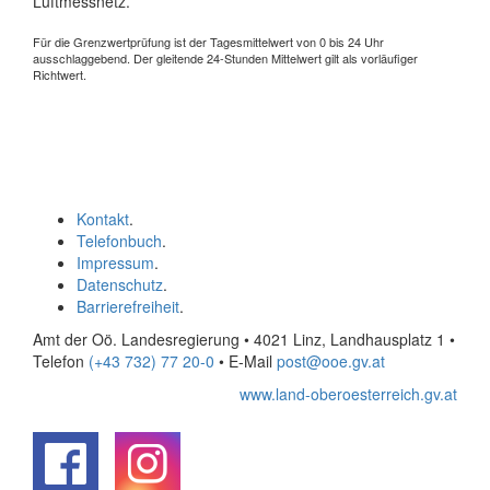
Luftmessnetz.
Für die Grenzwertprüfung ist der Tagesmittelwert von 0 bis 24 Uhr
ausschlaggebend. Der gleitende 24-Stunden Mittelwert gilt als vorläufiger
Richtwert.
Kontakt
.
Telefonbuch
.
Impressum
.
Datenschutz
.
Barrierefreiheit
.
Amt der Oö. Landesregierung • 4021 Linz, Landhausplatz 1
•
Telefon
(+43 732) 77 20-0
• E-Mail
post@ooe.gv.at
www.land-oberoesterreich.gv.at