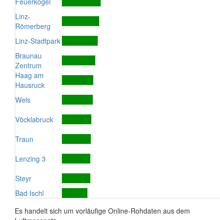
Feuerkogel
Linz-
Römerberg
Linz-Stadtpark
Braunau
Zentrum
Haag am
Hausruck
Wels
Vöcklabruck
Traun
Lenzing 3
Steyr
Bad Ischl
Es handelt sich um vorläufige Online-Rohdaten aus dem