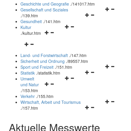
und
Geschichte und Geografie
.
/141017.htm
schließen
Navigationsm
Gesellschaft und Soziales
Navigationsmenü
öffnen
.
/139.htm
öffnen
und
Gesundheit
.
/141.htm
Navigationsmenü
und
schließen
Kultur
Navigationsmenü
öffnen
schließen
.
/kultur.htm
öffnen
und
Navigationsmenü
und
schließen
öffnen
schließen
Land- und Forstwirtschaft
.
/147.htm
und
Sicherheit und Ordnung
.
/89557.htm
schließen
Navigationsm
Sport und Freizeit
.
/151.htm
Navigationsmenü
öffnen
Statistik
.
/statistik.htm
Navigationsmenü
öffnen
und
Umwelt
Navigationsmenü
öffnen
und
schließen
und Natur
öffnen
und
schließen
.
/153.htm
und
schließen
Verkehr
.
/155.htm
schließen
Navigationsm
Wirtschaft, Arbeit und Tourismus
Navigationsmenü
öffnen
.
/157.htm
öffnen
und
und
schließen
Aktuelle Messwerte
schließen