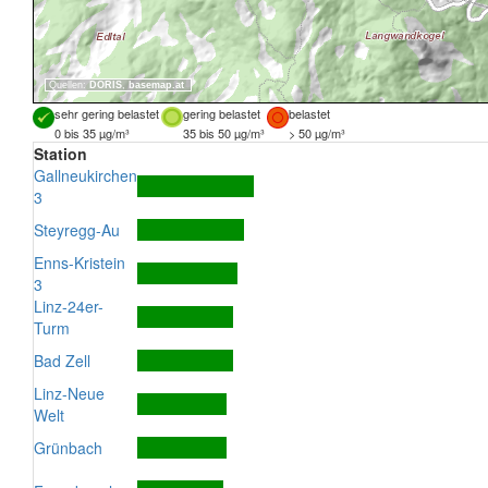
Quellen:
DORIS
,
basemap.at
sehr gering belastet
gering belastet
belastet
0 bis 35 µg/m³
35 bis 50 µg/m³
> 50 µg/m³
Station
Gallneukirchen
3
Steyregg-Au
Enns-Kristein
3
Linz-24er-
Turm
Bad Zell
Linz-Neue
Welt
Grünbach