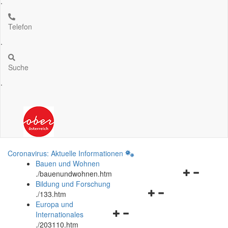
.
Telefon
.
Suche
.
Coronavirus: Aktuelle Informationen
Bauen und Wohnen
Navigationsm
.
/bauenundwohnen.htm
öffnen
Bildung und Forschung
Navigationsmenü
und
.
/133.htm
öffnen
schließen
Europa und
Navigationsmenü
und
Internationales
öffnen
schließen
.
/203110.htm