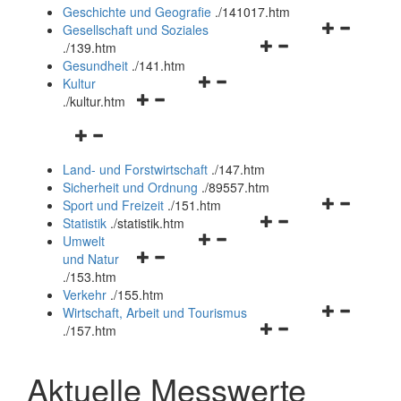
und
Geschichte und Geografie
.
/141017.htm
schließen
Navigationsm
Gesellschaft und Soziales
Navigationsmenü
öffnen
.
/139.htm
öffnen
und
Gesundheit
.
/141.htm
Navigationsmenü
und
schließen
Kultur
Navigationsmenü
öffnen
schließen
.
/kultur.htm
öffnen
und
Navigationsmenü
und
schließen
öffnen
schließen
Land- und Forstwirtschaft
.
/147.htm
und
Sicherheit und Ordnung
.
/89557.htm
schließen
Navigationsm
Sport und Freizeit
.
/151.htm
Navigationsmenü
öffnen
Statistik
.
/statistik.htm
Navigationsmenü
öffnen
und
Umwelt
Navigationsmenü
öffnen
und
schließen
und Natur
öffnen
und
schließen
.
/153.htm
und
schließen
Verkehr
.
/155.htm
schließen
Navigationsm
Wirtschaft, Arbeit und Tourismus
Navigationsmenü
öffnen
.
/157.htm
öffnen
und
und
schließen
Aktuelle Messwerte
schließen