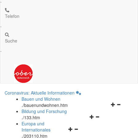
.
Telefon
.
Suche
.
Coronavirus: Aktuelle Informationen
Bauen und Wohnen
Navigationsm
.
/bauenundwohnen.htm
öffnen
Bildung und Forschung
Navigationsmenü
und
.
/133.htm
öffnen
schließen
Europa und
Navigationsmenü
und
Internationales
öffnen
schließen
.
/203110.htm