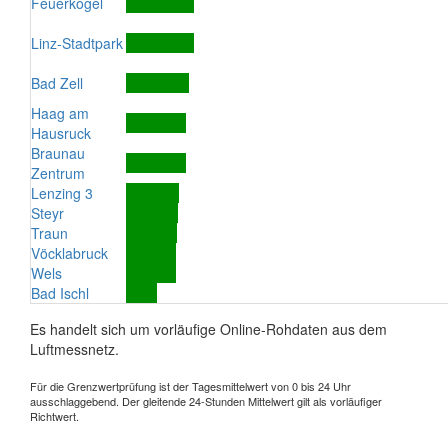
Feuerkogel
Linz-Stadtpark
Bad Zell
Haag am
Hausruck
Braunau
Zentrum
Lenzing 3
Steyr
Traun
Vöcklabruck
Wels
Bad Ischl
Es handelt sich um vorläufige Online-Rohdaten aus dem
Luftmessnetz.
Für die Grenzwertprüfung ist der Tagesmittelwert von 0 bis 24 Uhr
ausschlaggebend. Der gleitende 24-Stunden Mittelwert gilt als vorläufiger
Richtwert.