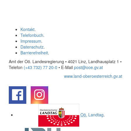
Kontakt
.
Telefonbuch
.
Impressum
.
Datenschutz
.
Barrierefreiheit
.
Amt der Oö. Landesregierung • 4021 Linz, Landhausplatz 1
•
Telefon
(+43 732) 77 20-0
• E-Mail
post@ooe.gv.at
www.land-oberoesterreich.gv.at
.
.
Oö.
Landtag
.