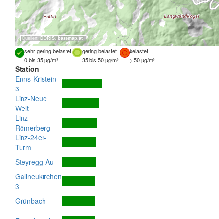
Quellen:
DORIS
,
basemap.at
sehr gering belastet
gering belastet
belastet
0 bis 35 µg/m³
35 bis 50 µg/m³
> 50 µg/m³
Station
Enns-Kristein
3
Linz-Neue
Welt
Linz-
Römerberg
Linz-24er-
Turm
Steyregg-Au
Gallneukirchen
3
Grünbach