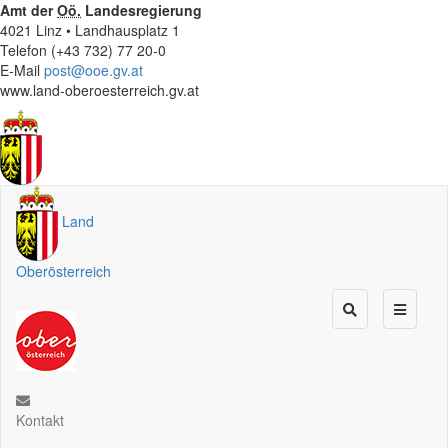
Amt der
Oö.
Landesregierung
4021 Linz • Landhausplatz 1
Telefon (+43 732) 77 20-0
E-Mail
post@ooe.gv.at
www.land-oberoesterreich.gv.at
Land
Oberösterreich
Kontakt