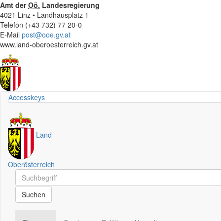
Amt der
Oö.
Landesregierung
4021 Linz • Landhausplatz 1
Telefon (+43 732) 77 20-0
E-Mail
post@ooe.gv.at
www.land-oberoesterreich.gv.at
Accesskeys
Land
Oberösterreich
Schnellsuche
Schnellsuche
Suchen