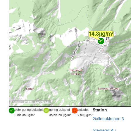
Quellen:
DORIS
,
basemap.at
Station
sehr gering belastet
gering belastet
belastet
0 bis 35 µg/m³
35 bis 50 µg/m³
> 50 µg/m³
Gallneukirchen 3
Steyregg-Au