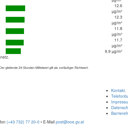
12.6
µg/m³
12.3
µg/m³
11.8
µg/m³
11.7
µg/m³
9.9 µg/m³
netz.
 gleitende 24-Stunden Mittelwert gilt als vorläufiger Richtwert.
Kontakt
.
Telefonb
Impress
Datensch
Barrierefr
efon
(+43 732) 77 20-0
• E-Mail
post@ooe.gv.at