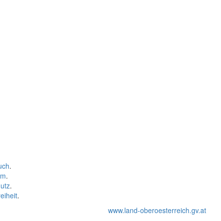
uch
.
um
.
utz
.
eiheit
.
www.land-oberoesterreich.gv.at