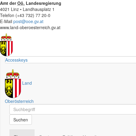
Amt der
Oö.
Landesregierung
4021 Linz • Landhausplatz 1
Telefon (+43 732) 77 20-0
E-Mail
post@ooe.gv.at
www.land-oberoesterreich.gv.at
Accesskeys
Land
Oberösterreich
Schnellsuche
Schnellsuche
Suchen