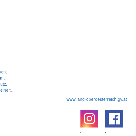
uch
.
um
.
utz
.
eiheit
.
www.land-oberoesterreich.gv.at
.
.