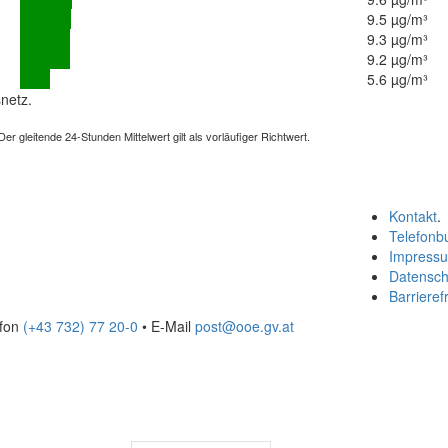
9.5 µg/m³
9.3 µg/m³
9.2 µg/m³
5.6 µg/m³
netz.
 gleitende 24-Stunden Mittelwert gilt als vorläufiger Richtwert.
Kontakt
.
Telefonb
Impress
Datensch
Barrierefr
efon
(+43 732) 77 20-0
• E-Mail
post@ooe.gv.at