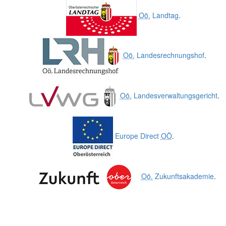
Oö.
Landtag
.
Oö.
Landesrechnungshof
.
Oö.
Landesverwaltungsgericht
.
Europe Direct
OÖ
.
Oö.
Zukunftsakademie
.