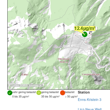
Quellen:
DORIS
,
basemap.at
Station
sehr gering belastet
gering belastet
belastet
0 bis 35 µg/m³
35 bis 50 µg/m³
> 50 µg/m³
Enns-Kristein 3
Linz-Neue Welt