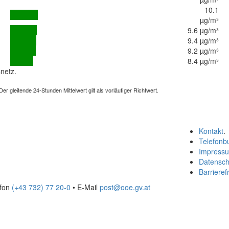
10.1
µg/m³
9.6 µg/m³
9.4 µg/m³
9.2 µg/m³
8.4 µg/m³
netz.
 gleitende 24-Stunden Mittelwert gilt als vorläufiger Richtwert.
Kontakt
.
Telefonb
Impress
Datensch
Barrierefr
efon
(+43 732) 77 20-0
• E-Mail
post@ooe.gv.at