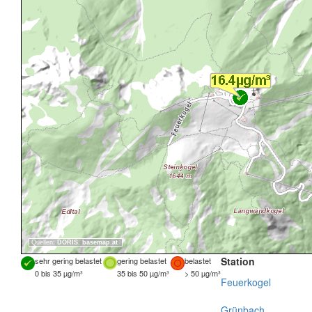
Quellen:
DORIS
,
basemap.at
Station
sehr gering belastet
gering belastet
belastet
0 bis 35 µg/m³
35 bis 50 µg/m³
> 50 µg/m³
Feuerkogel
Grünbach