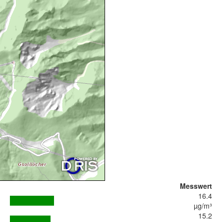
Messwert
16.4
µg/m³
15.2