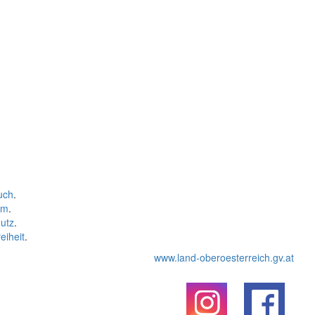
uch
.
um
.
utz
.
eiheit
.
www.land-oberoesterreich.gv.at