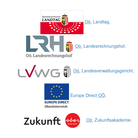
Oö.
Landtag
.
Oö.
Landesrechnungshof
.
Oö.
Landesverwaltungsgericht
.
Europe Direct
OÖ
.
Oö.
Zukunftsakademie
.