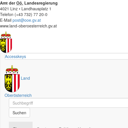
Amt der
Oö.
Landesregierung
4021 Linz • Landhausplatz 1
Telefon (+43 732) 77 20-0
E-Mail
post@ooe.gv.at
www.land-oberoesterreich.gv.at
Accesskeys
Land
Oberösterreich
Schnellsuche
Schnellsuche
Suchen