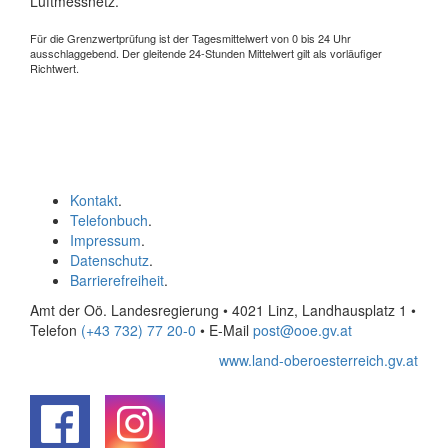
Luftmessnetz.
Für die Grenzwertprüfung ist der Tagesmittelwert von 0 bis 24 Uhr
ausschlaggebend. Der gleitende 24-Stunden Mittelwert gilt als vorläufiger
Richtwert.
Kontakt
.
Telefonbuch
.
Impressum
.
Datenschutz
.
Barrierefreiheit
.
Amt der Oö. Landesregierung • 4021 Linz, Landhausplatz 1
•
Telefon
(+43 732) 77 20-0
• E-Mail
post@ooe.gv.at
www.land-oberoesterreich.gv.at