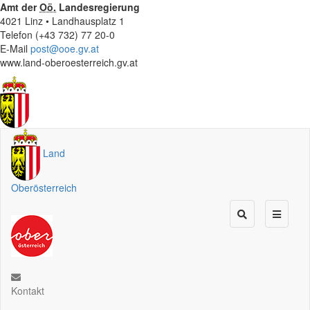
Amt der
Oö.
Landesregierung
4021 Linz • Landhausplatz 1
Telefon (+43 732) 77 20-0
E-Mail
post@ooe.gv.at
www.land-oberoesterreich.gv.at
Land
Oberösterreich
Kontakt