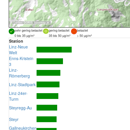
Quellen:
DORIS
,
basemap.at
sehr gering belastet
gering belastet
belastet
0 bis 35 µg/m³
35 bis 50 µg/m³
> 50 µg/m³
Station
Linz-Neue
Welt
Enns-Kristein
3
Linz-
Römerberg
Linz-Stadtpark
Linz-24er-
Turm
Steyregg-Au
Steyr
Gallneukirchen