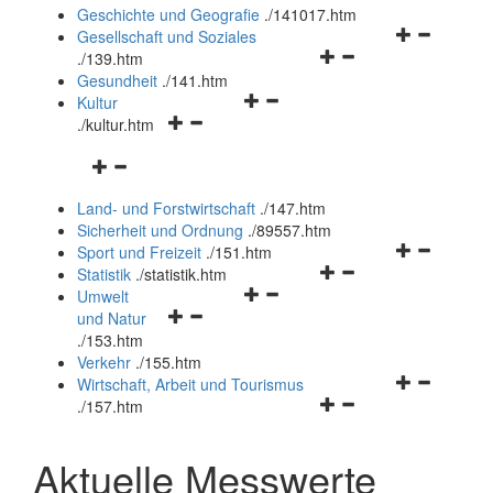
und
Geschichte und Geografie
.
/141017.htm
schließen
Navigationsm
Gesellschaft und Soziales
Navigationsmenü
öffnen
.
/139.htm
öffnen
und
Gesundheit
.
/141.htm
Navigationsmenü
und
schließen
Kultur
Navigationsmenü
öffnen
schließen
.
/kultur.htm
öffnen
und
Navigationsmenü
und
schließen
öffnen
schließen
Land- und Forstwirtschaft
.
/147.htm
und
Sicherheit und Ordnung
.
/89557.htm
schließen
Navigationsm
Sport und Freizeit
.
/151.htm
Navigationsmenü
öffnen
Statistik
.
/statistik.htm
Navigationsmenü
öffnen
und
Umwelt
Navigationsmenü
öffnen
und
schließen
und Natur
öffnen
und
schließen
.
/153.htm
und
schließen
Verkehr
.
/155.htm
schließen
Navigationsm
Wirtschaft, Arbeit und Tourismus
Navigationsmenü
öffnen
.
/157.htm
öffnen
und
und
schließen
Aktuelle Messwerte
schließen