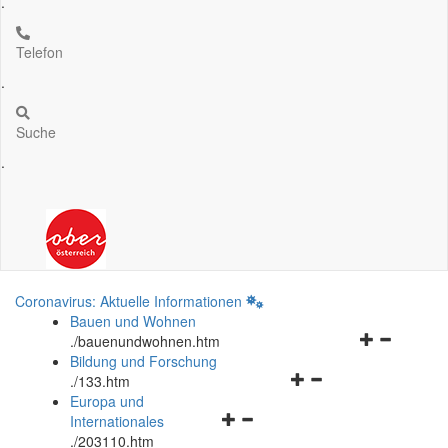
.
Telefon
.
Suche
.
Coronavirus: Aktuelle Informationen
Bauen und Wohnen
Navigationsm
.
/bauenundwohnen.htm
öffnen
Bildung und Forschung
Navigationsmenü
und
.
/133.htm
öffnen
schließen
Europa und
Navigationsmenü
und
Internationales
öffnen
schließen
.
/203110.htm