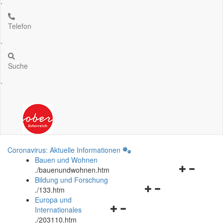
.
Telefon
.
Suche
.
Coronavirus: Aktuelle Informationen
Bauen und Wohnen
Navigationsm
.
/bauenundwohnen.htm
öffnen
Bildung und Forschung
Navigationsmenü
und
.
/133.htm
öffnen
schließen
Europa und
Navigationsmenü
und
Internationales
öffnen
schließen
.
/203110.htm