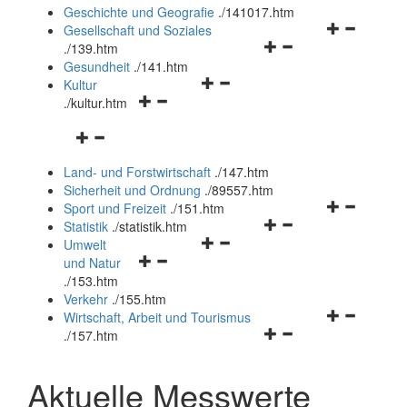
und
Geschichte und Geografie
.
/141017.htm
schließen
Navigationsm
Gesellschaft und Soziales
Navigationsmenü
öffnen
.
/139.htm
öffnen
und
Gesundheit
.
/141.htm
Navigationsmenü
und
schließen
Kultur
Navigationsmenü
öffnen
schließen
.
/kultur.htm
öffnen
und
Navigationsmenü
und
schließen
öffnen
schließen
Land- und Forstwirtschaft
.
/147.htm
und
Sicherheit und Ordnung
.
/89557.htm
schließen
Navigationsm
Sport und Freizeit
.
/151.htm
Navigationsmenü
öffnen
Statistik
.
/statistik.htm
Navigationsmenü
öffnen
und
Umwelt
Navigationsmenü
öffnen
und
schließen
und Natur
öffnen
und
schließen
.
/153.htm
und
schließen
Verkehr
.
/155.htm
schließen
Navigationsm
Wirtschaft, Arbeit und Tourismus
Navigationsmenü
öffnen
.
/157.htm
öffnen
und
und
schließen
Aktuelle Messwerte
schließen