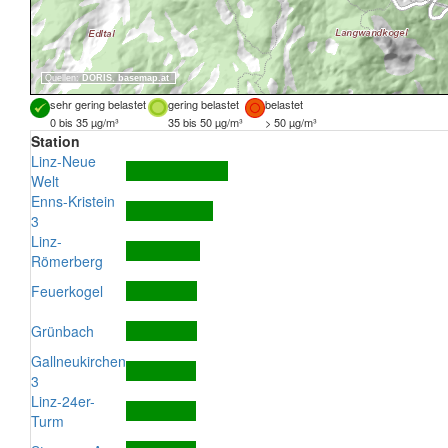
Quellen:
DORIS
,
basemap.at
sehr gering belastet
gering belastet
belastet
0 bis 35 µg/m³
35 bis 50 µg/m³
> 50 µg/m³
Station
Linz-Neue
Welt
Enns-Kristein
3
Linz-
Römerberg
Feuerkogel
Grünbach
Gallneukirchen
3
Linz-24er-
Turm