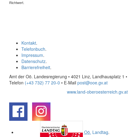
Richtwert.
Kontakt
.
Telefonbuch
.
Impressum
.
Datenschutz
.
Barrierefreiheit
.
Amt der Oö. Landesregierung • 4021 Linz, Landhausplatz 1
•
Telefon
(+43 732) 77 20-0
• E-Mail
post@ooe.gv.at
www.land-oberoesterreich.gv.at
.
.
Oö.
Landtag
.