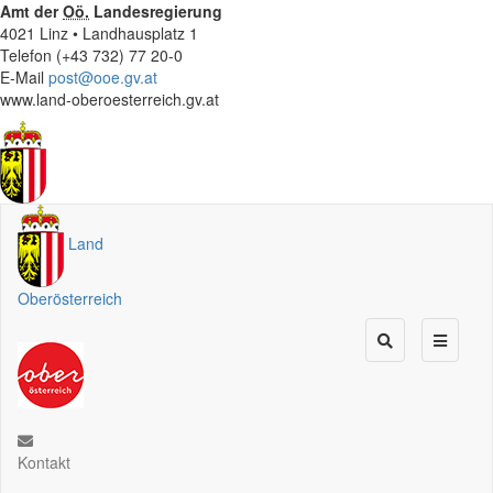
Amt der
Oö.
Landesregierung
4021 Linz • Landhausplatz 1
Telefon (+43 732) 77 20-0
E-Mail
post@ooe.gv.at
www.land-oberoesterreich.gv.at
Land
Oberösterreich
Kontakt