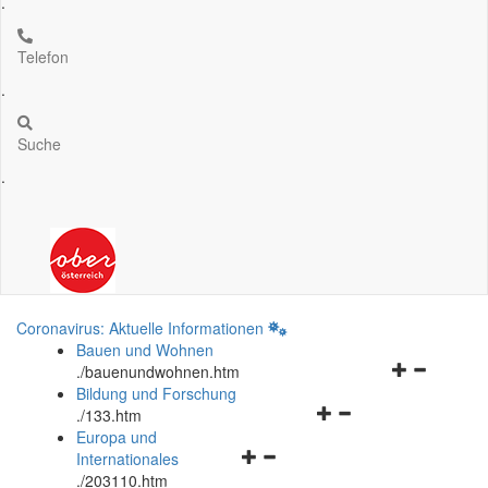
.
Telefon
.
Suche
.
Coronavirus: Aktuelle Informationen
Bauen und Wohnen
Navigationsm
.
/bauenundwohnen.htm
öffnen
Bildung und Forschung
Navigationsmenü
und
.
/133.htm
öffnen
schließen
Europa und
Navigationsmenü
und
Internationales
öffnen
schließen
.
/203110.htm