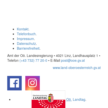
Kontakt
.
Telefonbuch
.
Impressum
.
Datenschutz
.
Barrierefreiheit
.
Amt der Oö. Landesregierung • 4021 Linz, Landhausplatz 1
•
Telefon
(+43 732) 77 20-0
• E-Mail
post@ooe.gv.at
www.land-oberoesterreich.gv.at
.
.
Oö.
Landtag
.