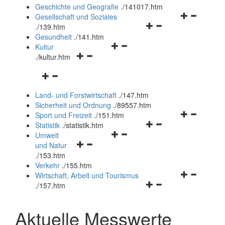
und
Geschichte und Geografie
.
/141017.htm
schließen
Navigationsm
Gesellschaft und Soziales
Navigationsmenü
öffnen
.
/139.htm
öffnen
und
Gesundheit
.
/141.htm
Navigationsmenü
und
schließen
Kultur
Navigationsmenü
öffnen
schließen
.
/kultur.htm
öffnen
und
Navigationsmenü
und
schließen
öffnen
schließen
Land- und Forstwirtschaft
.
/147.htm
und
Sicherheit und Ordnung
.
/89557.htm
schließen
Navigationsm
Sport und Freizeit
.
/151.htm
Navigationsmenü
öffnen
Statistik
.
/statistik.htm
Navigationsmenü
öffnen
und
Umwelt
Navigationsmenü
öffnen
und
schließen
und Natur
öffnen
und
schließen
.
/153.htm
und
schließen
Verkehr
.
/155.htm
schließen
Navigationsm
Wirtschaft, Arbeit und Tourismus
Navigationsmenü
öffnen
.
/157.htm
öffnen
und
und
schließen
Aktuelle Messwerte
schließen