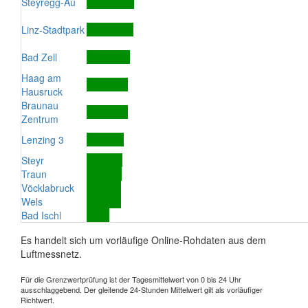
Steyregg-Au
Linz-Stadtpark
Bad Zell
Haag am
Hausruck
Braunau
Zentrum
Lenzing 3
Steyr
Traun
Vöcklabruck
Wels
Bad Ischl
Es handelt sich um vorläufige Online-Rohdaten aus dem
Luftmessnetz.
Für die Grenzwertprüfung ist der Tagesmittelwert von 0 bis 24 Uhr
ausschlaggebend. Der gleitende 24-Stunden Mittelwert gilt als vorläufiger
Richtwert.