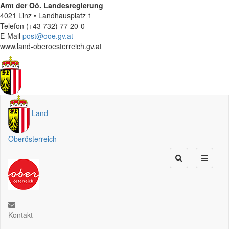
Amt der
Oö.
Landesregierung
4021 Linz • Landhausplatz 1
Telefon (+43 732) 77 20-0
E-Mail
post@ooe.gv.at
www.land-oberoesterreich.gv.at
Land
Oberösterreich
Kontakt