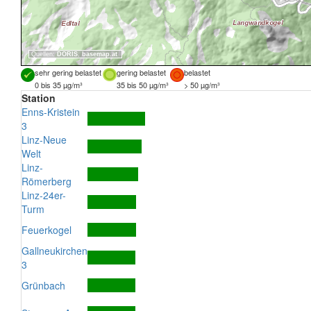
Quellen:
DORIS
,
basemap.at
sehr gering belastet
gering belastet
belastet
0 bis 35 µg/m³
35 bis 50 µg/m³
> 50 µg/m³
Station
Enns-Kristein
3
Linz-Neue
Welt
Linz-
Römerberg
Linz-24er-
Turm
Feuerkogel
Gallneukirchen
3
Grünbach