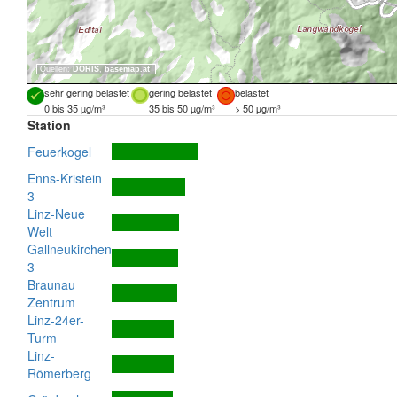
Quellen:
DORIS
,
basemap.at
sehr gering belastet
gering belastet
belastet
0 bis 35 µg/m³
35 bis 50 µg/m³
> 50 µg/m³
Station
Feuerkogel
Enns-Kristein
3
Linz-Neue
Welt
Gallneukirchen
3
Braunau
Zentrum
Linz-24er-
Turm
Linz-
Römerberg