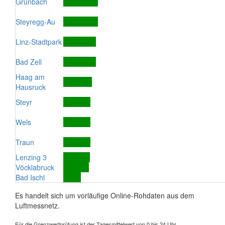
Grünbach
Steyregg-Au
Linz-Stadtpark
Bad Zell
Haag am
Hausruck
Steyr
Wels
Traun
Lenzing 3
Vöcklabruck
Bad Ischl
Es handelt sich um vorläufige Online-Rohdaten aus dem
Luftmessnetz.
Für die Grenzwertprüfung ist der Tagesmittelwert von 0 bis 24 Uhr