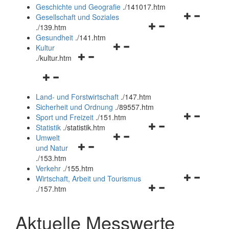
und
Geschichte und Geografie
.
/141017.htm
schließen
Navigationsm
Gesellschaft und Soziales
Navigationsmenü
öffnen
.
/139.htm
öffnen
und
Gesundheit
.
/141.htm
Navigationsmenü
und
schließen
Kultur
Navigationsmenü
öffnen
schließen
.
/kultur.htm
öffnen
und
Navigationsmenü
und
schließen
öffnen
schließen
Land- und Forstwirtschaft
.
/147.htm
und
Sicherheit und Ordnung
.
/89557.htm
schließen
Navigationsm
Sport und Freizeit
.
/151.htm
Navigationsmenü
öffnen
Statistik
.
/statistik.htm
Navigationsmenü
öffnen
und
Umwelt
Navigationsmenü
öffnen
und
schließen
und Natur
öffnen
und
schließen
.
/153.htm
und
schließen
Verkehr
.
/155.htm
schließen
Navigationsm
Wirtschaft, Arbeit und Tourismus
Navigationsmenü
öffnen
.
/157.htm
öffnen
und
und
schließen
Aktuelle Messwerte
schließen