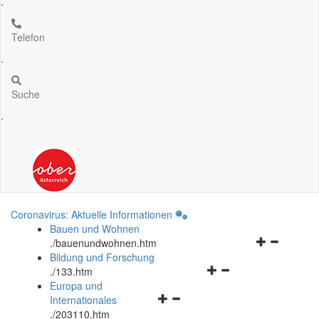
.
Telefon
.
Suche
.
Coronavirus: Aktuelle Informationen
Bauen und Wohnen
Navigationsm
.
/bauenundwohnen.htm
öffnen
Bildung und Forschung
Navigationsmenü
und
.
/133.htm
öffnen
schließen
Europa und
Navigationsmenü
und
Internationales
öffnen
schließen
.
/203110.htm