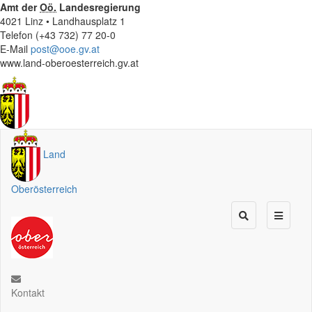
Amt der
Oö.
Landesregierung
4021 Linz • Landhausplatz 1
Telefon (+43 732) 77 20-0
E-Mail
post@ooe.gv.at
www.land-oberoesterreich.gv.at
Land
Oberösterreich
Kontakt