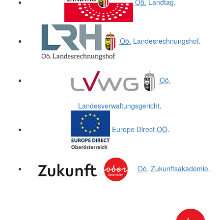
Oö.
Landtag
.
Oö.
Landesrechnungshof
.
Oö.
Landesverwaltungsgericht
.
Europe Direct
OÖ
.
Oö.
Zukunftsakademie
.