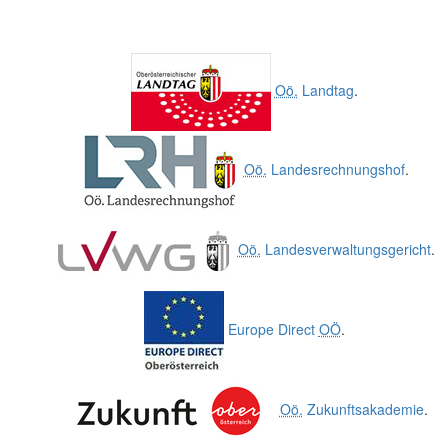
Oö.
Landtag
.
Oö.
Landesrechnungshof
.
Oö.
Landesverwaltungsgericht
.
Europe Direct
OÖ
.
Oö.
Zukunftsakademie
.