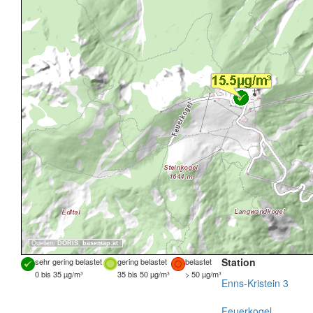
Quellen:
DORIS
,
basemap.at
Station
sehr gering belastet
gering belastet
belastet
0 bis 35 µg/m³
35 bis 50 µg/m³
> 50 µg/m³
Enns-Kristein 3
Feuerkogel