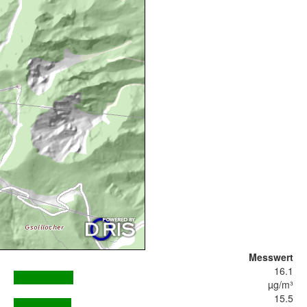
Messwert
16.1
µg/m³
15.5