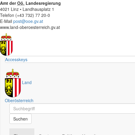
Amt der
Oö.
Landesregierung
4021 Linz • Landhausplatz 1
Telefon (+43 732) 77 20-0
E-Mail
post@ooe.gv.at
www.land-oberoesterreich.gv.at
Accesskeys
Land
Oberösterreich
Schnellsuche
Schnellsuche
Suchen