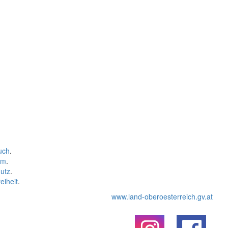
uch
.
um
.
utz
.
eiheit
.
www.land-oberoesterreich.gv.at