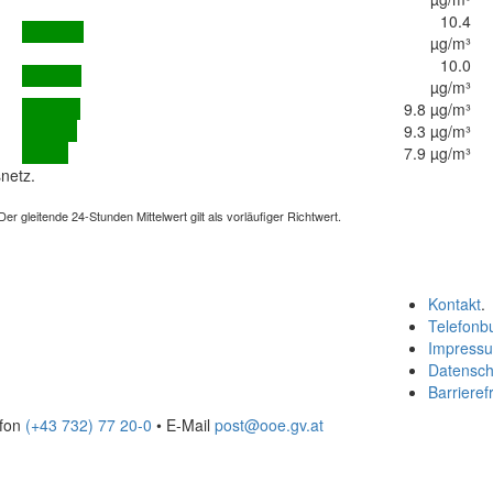
10.4
µg/m³
10.0
µg/m³
9.8 µg/m³
9.3 µg/m³
7.9 µg/m³
netz.
 gleitende 24-Stunden Mittelwert gilt als vorläufiger Richtwert.
Kontakt
.
Telefonb
Impress
Datensch
Barrierefr
efon
(+43 732) 77 20-0
• E-Mail
post@ooe.gv.at