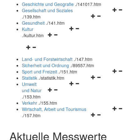
und
Geschichte und Geografie
.
/141017.htm
schließen
Navigationsm
Gesellschaft und Soziales
Navigationsmenü
öffnen
.
/139.htm
öffnen
und
Gesundheit
.
/141.htm
Navigationsmenü
und
schließen
Kultur
Navigationsmenü
öffnen
schließen
.
/kultur.htm
öffnen
und
Navigationsmenü
und
schließen
öffnen
schließen
Land- und Forstwirtschaft
.
/147.htm
und
Sicherheit und Ordnung
.
/89557.htm
schließen
Navigationsm
Sport und Freizeit
.
/151.htm
Navigationsmenü
öffnen
Statistik
.
/statistik.htm
Navigationsmenü
öffnen
und
Umwelt
Navigationsmenü
öffnen
und
schließen
und Natur
öffnen
und
schließen
.
/153.htm
und
schließen
Verkehr
.
/155.htm
schließen
Navigationsm
Wirtschaft, Arbeit und Tourismus
Navigationsmenü
öffnen
.
/157.htm
öffnen
und
und
schließen
Aktuelle Messwerte
schließen