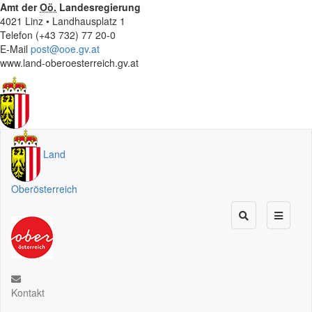
Amt der
Oö.
Landesregierung
4021 Linz • Landhausplatz 1
Telefon (+43 732) 77 20-0
E-Mail
post@ooe.gv.at
www.land-oberoesterreich.gv.at
Land
Oberösterreich
Kontakt