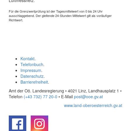
Luftmessnetz.
Für die Grenzwertprüfung ist der Tagesmittelwert von 0 bis 24 Uhr
ausschlaggebend. Der gleitende 24-Stunden Mittelwert gilt als vorläufiger
Richtwert.
Kontakt
.
Telefonbuch
.
Impressum
.
Datenschutz
.
Barrierefreiheit
.
Amt der Oö. Landesregierung • 4021 Linz, Landhausplatz 1
•
Telefon
(+43 732) 77 20-0
• E-Mail
post@ooe.gv.at
www.land-oberoesterreich.gv.at