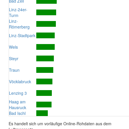
Bad Zell
Linz-24er-
Turm
Linz-
Römerberg
Linz-Stadtpark
Wels
Steyr
Traun
Vöcklabruck
Lenzing 3
Haag am
Hausruck
Bad Ischl
Es handelt sich um vorläufige Online-Rohdaten aus dem