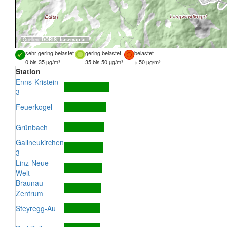
Quellen:
DORIS
,
basemap.at
sehr gering belastet
gering belastet
belastet
0 bis 35 µg/m³
35 bis 50 µg/m³
> 50 µg/m³
Station
Enns-Kristein
3
Feuerkogel
Grünbach
Gallneukirchen
3
Linz-Neue
Welt
Braunau
Zentrum
Steyregg-Au