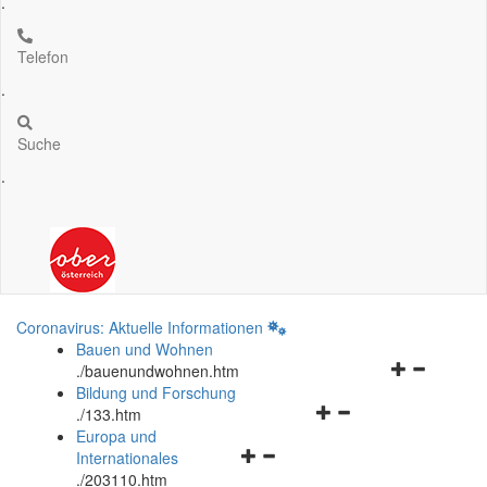
.
Telefon
.
Suche
.
Coronavirus: Aktuelle Informationen
Bauen und Wohnen
Navigationsm
.
/bauenundwohnen.htm
öffnen
Bildung und Forschung
Navigationsmenü
und
.
/133.htm
öffnen
schließen
Europa und
Navigationsmenü
und
Internationales
öffnen
schließen
.
/203110.htm