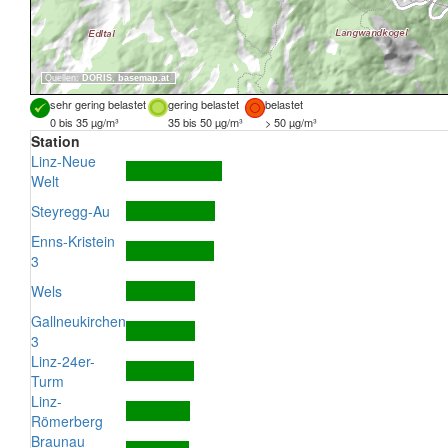
Quellen:
DORIS
,
basemap.at
sehr gering belastet
gering belastet
belastet
0 bis 35 µg/m³
35 bis 50 µg/m³
> 50 µg/m³
Station
Linz-Neue
Welt
Steyregg-Au
Enns-Kristein
3
Wels
Gallneukirchen
3
Linz-24er-
Turm
Linz-
Römerberg
Braunau