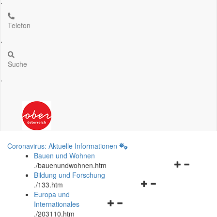
.
Telefon
.
Suche
.
Coronavirus: Aktuelle Informationen
Bauen und Wohnen
Navigationsm
.
/bauenundwohnen.htm
öffnen
Bildung und Forschung
Navigationsmenü
und
.
/133.htm
öffnen
schließen
Europa und
Navigationsmenü
und
Internationales
öffnen
schließen
.
/203110.htm