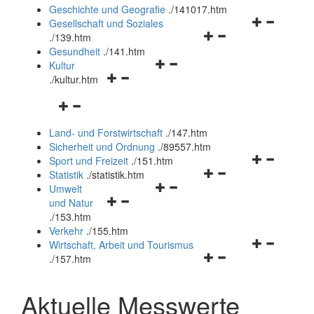
und
Geschichte und Geografie
.
/141017.htm
schließen
Navigationsm
Gesellschaft und Soziales
Navigationsmenü
öffnen
.
/139.htm
öffnen
und
Gesundheit
.
/141.htm
Navigationsmenü
und
schließen
Kultur
Navigationsmenü
öffnen
schließen
.
/kultur.htm
öffnen
und
Navigationsmenü
und
schließen
öffnen
schließen
Land- und Forstwirtschaft
.
/147.htm
und
Sicherheit und Ordnung
.
/89557.htm
schließen
Navigationsm
Sport und Freizeit
.
/151.htm
Navigationsmenü
öffnen
Statistik
.
/statistik.htm
Navigationsmenü
öffnen
und
Umwelt
Navigationsmenü
öffnen
und
schließen
und Natur
öffnen
und
schließen
.
/153.htm
und
schließen
Verkehr
.
/155.htm
schließen
Navigationsm
Wirtschaft, Arbeit und Tourismus
Navigationsmenü
öffnen
.
/157.htm
öffnen
und
und
schließen
Aktuelle Messwerte
schließen