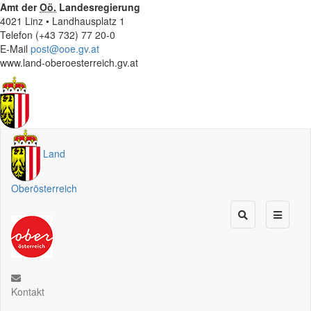
Amt der
Oö.
Landesregierung
4021 Linz • Landhausplatz 1
Telefon (+43 732) 77 20-0
E-Mail
post@ooe.gv.at
www.land-oberoesterreich.gv.at
Land
Oberösterreich
Kontakt