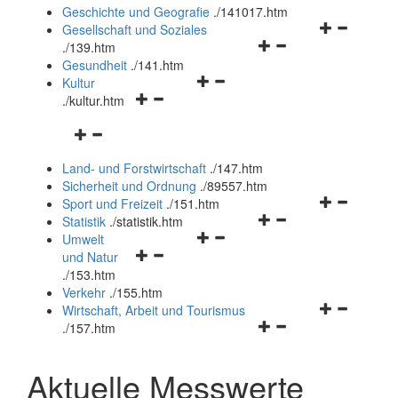
und
Geschichte und Geografie
.
/141017.htm
schließen
Navigationsm
Gesellschaft und Soziales
Navigationsmenü
öffnen
.
/139.htm
öffnen
und
Gesundheit
.
/141.htm
Navigationsmenü
und
schließen
Kultur
Navigationsmenü
öffnen
schließen
.
/kultur.htm
öffnen
und
Navigationsmenü
und
schließen
öffnen
schließen
Land- und Forstwirtschaft
.
/147.htm
und
Sicherheit und Ordnung
.
/89557.htm
schließen
Navigationsm
Sport und Freizeit
.
/151.htm
Navigationsmenü
öffnen
Statistik
.
/statistik.htm
Navigationsmenü
öffnen
und
Umwelt
Navigationsmenü
öffnen
und
schließen
und Natur
öffnen
und
schließen
.
/153.htm
und
schließen
Verkehr
.
/155.htm
schließen
Navigationsm
Wirtschaft, Arbeit und Tourismus
Navigationsmenü
öffnen
.
/157.htm
öffnen
und
und
schließen
Aktuelle Messwerte
schließen