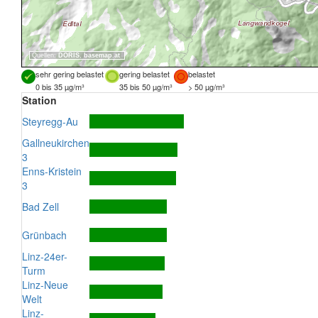
Quellen:
DORIS
,
basemap.at
sehr gering belastet
gering belastet
belastet
0 bis 35 µg/m³
35 bis 50 µg/m³
> 50 µg/m³
Station
Steyregg-Au
Gallneukirchen
3
Enns-Kristein
3
Bad Zell
Grünbach
Linz-24er-
Turm
Linz-Neue
Welt
Linz-