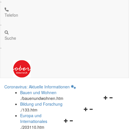
.
Telefon
.
Suche
.
Coronavirus: Aktuelle Informationen
Bauen und Wohnen
Navigationsm
.
/bauenundwohnen.htm
öffnen
Bildung und Forschung
Navigationsmenü
und
.
/133.htm
öffnen
schließen
Europa und
Navigationsmenü
und
Internationales
öffnen
schließen
.
/203110.htm