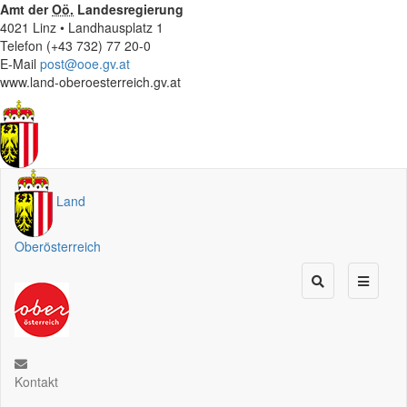
Amt der
Oö.
Landesregierung
4021 Linz • Landhausplatz 1
Telefon (+43 732) 77 20-0
E-Mail
post@ooe.gv.at
www.land-oberoesterreich.gv.at
Land
Oberösterreich
Kontakt