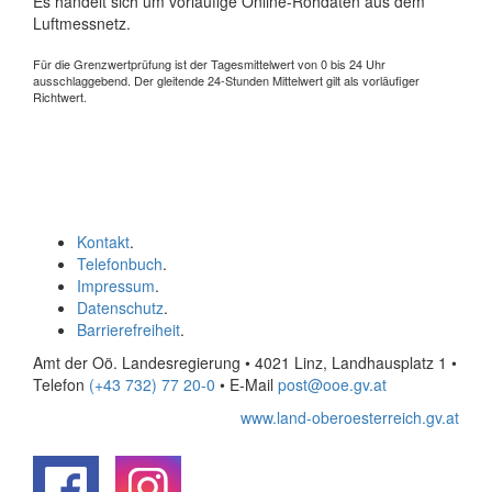
Es handelt sich um vorläufige Online-Rohdaten aus dem
Luftmessnetz.
Für die Grenzwertprüfung ist der Tagesmittelwert von 0 bis 24 Uhr
ausschlaggebend. Der gleitende 24-Stunden Mittelwert gilt als vorläufiger
Richtwert.
Kontakt
.
Telefonbuch
.
Impressum
.
Datenschutz
.
Barrierefreiheit
.
Amt der Oö. Landesregierung • 4021 Linz, Landhausplatz 1
•
Telefon
(+43 732) 77 20-0
• E-Mail
post@ooe.gv.at
www.land-oberoesterreich.gv.at