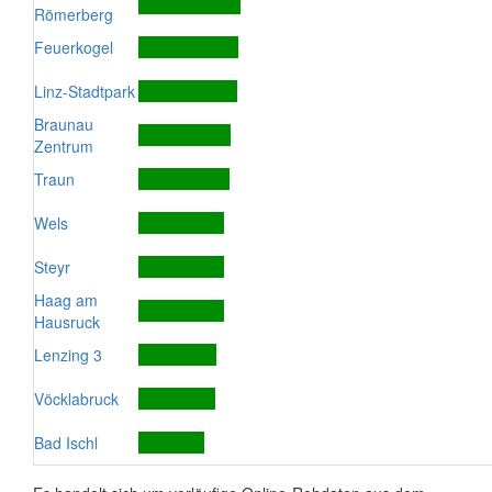
Römerberg
Feuerkogel
Linz-Stadtpark
Braunau
Zentrum
Traun
Wels
Steyr
Haag am
Hausruck
Lenzing 3
Vöcklabruck
Bad Ischl