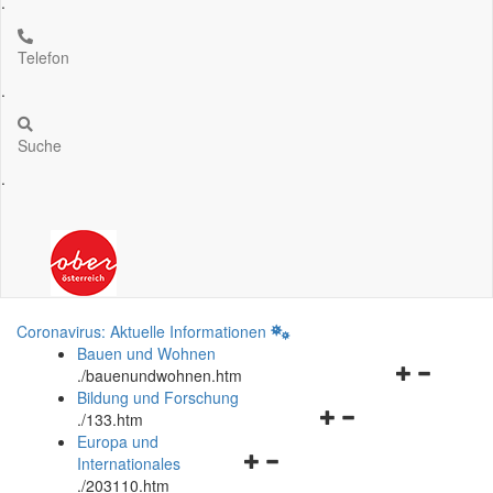
.
Telefon
.
Suche
.
Coronavirus: Aktuelle Informationen
Bauen und Wohnen
Navigationsm
.
/bauenundwohnen.htm
öffnen
Bildung und Forschung
Navigationsmenü
und
.
/133.htm
öffnen
schließen
Europa und
Navigationsmenü
und
Internationales
öffnen
schließen
.
/203110.htm