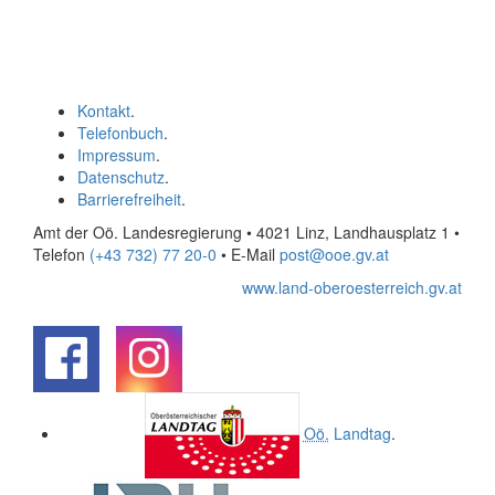
Kontakt
.
Telefonbuch
.
Impressum
.
Datenschutz
.
Barrierefreiheit
.
Amt der Oö. Landesregierung • 4021 Linz, Landhausplatz 1
•
Telefon
(+43 732) 77 20-0
• E-Mail
post@ooe.gv.at
www.land-oberoesterreich.gv.at
.
.
Oö.
Landtag
.