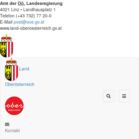
Amt der
Oö.
Landesregierung
4021 Linz • Landhausplatz 1
Telefon (+43 732) 77 20-0
E-Mail
post@ooe.gv.at
www.land-oberoesterreich.gv.at
Land
Oberösterreich
Kontakt