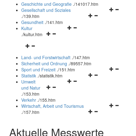
und
Geschichte und Geografie
.
/141017.htm
schließen
Navigationsm
Gesellschaft und Soziales
Navigationsmenü
öffnen
.
/139.htm
öffnen
und
Gesundheit
.
/141.htm
Navigationsmenü
und
schließen
Kultur
Navigationsmenü
öffnen
schließen
.
/kultur.htm
öffnen
und
Navigationsmenü
und
schließen
öffnen
schließen
Land- und Forstwirtschaft
.
/147.htm
und
Sicherheit und Ordnung
.
/89557.htm
schließen
Navigationsm
Sport und Freizeit
.
/151.htm
Navigationsmenü
öffnen
Statistik
.
/statistik.htm
Navigationsmenü
öffnen
und
Umwelt
Navigationsmenü
öffnen
und
schließen
und Natur
öffnen
und
schließen
.
/153.htm
und
schließen
Verkehr
.
/155.htm
schließen
Navigationsm
Wirtschaft, Arbeit und Tourismus
Navigationsmenü
öffnen
.
/157.htm
öffnen
und
und
schließen
Aktuelle Messwerte
schließen