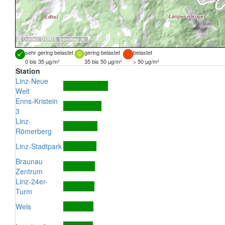
Quellen:
DORIS
,
basemap.at
sehr gering belastet
gering belastet
belastet
0 bis 35 µg/m³
35 bis 50 µg/m³
> 50 µg/m³
Station
Linz-Neue
Welt
Enns-Kristein
3
Linz-
Römerberg
Linz-Stadtpark
Braunau
Zentrum
Linz-24er-
Turm
Wels