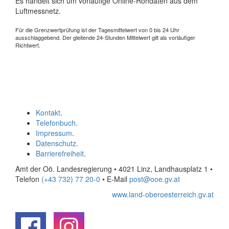
Es handelt sich um vorläufige Online-Rohdaten aus dem
Luftmessnetz.
Für die Grenzwertprüfung ist der Tagesmittelwert von 0 bis 24 Uhr
ausschlaggebend. Der gleitende 24-Stunden Mittelwert gilt als vorläufiger
Richtwert.
Kontakt
.
Telefonbuch
.
Impressum
.
Datenschutz
.
Barrierefreiheit
.
Amt der Oö. Landesregierung • 4021 Linz, Landhausplatz 1
•
Telefon
(+43 732) 77 20-0
• E-Mail
post@ooe.gv.at
www.land-oberoesterreich.gv.at