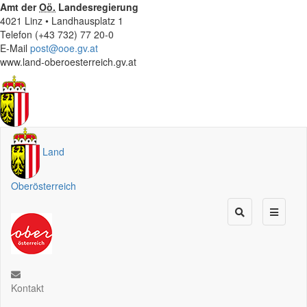
Amt der
Oö.
Landesregierung
4021 Linz • Landhausplatz 1
Telefon (+43 732) 77 20-0
E-Mail
post@ooe.gv.at
www.land-oberoesterreich.gv.at
Land
Oberösterreich
Kontakt