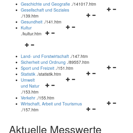
und
Geschichte und Geografie
.
/141017.htm
schließen
Navigationsm
Gesellschaft und Soziales
Navigationsmenü
öffnen
.
/139.htm
öffnen
und
Gesundheit
.
/141.htm
Navigationsmenü
und
schließen
Kultur
Navigationsmenü
öffnen
schließen
.
/kultur.htm
öffnen
und
Navigationsmenü
und
schließen
öffnen
schließen
Land- und Forstwirtschaft
.
/147.htm
und
Sicherheit und Ordnung
.
/89557.htm
schließen
Navigationsm
Sport und Freizeit
.
/151.htm
Navigationsmenü
öffnen
Statistik
.
/statistik.htm
Navigationsmenü
öffnen
und
Umwelt
Navigationsmenü
öffnen
und
schließen
und Natur
öffnen
und
schließen
.
/153.htm
und
schließen
Verkehr
.
/155.htm
schließen
Navigationsm
Wirtschaft, Arbeit und Tourismus
Navigationsmenü
öffnen
.
/157.htm
öffnen
und
und
schließen
Aktuelle Messwerte
schließen