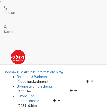
.
Telefon
.
Suche
.
Coronavirus: Aktuelle Informationen
Bauen und Wohnen
Navigationsm
.
/bauenundwohnen.htm
öffnen
Bildung und Forschung
Navigationsmenü
und
.
/133.htm
öffnen
schließen
Europa und
Navigationsmenü
und
Internationales
öffnen
schließen
.
/203110.htm