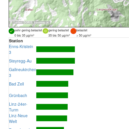
Quellen:
DORIS
,
basemap.at
sehr gering belastet
gering belastet
belastet
0 bis 35 µg/m³
35 bis 50 µg/m³
> 50 µg/m³
Station
Enns-Kristein
3
Steyregg-Au
Gallneukirchen
3
Bad Zell
Grünbach
Linz-24er-
Turm
Linz-Neue
Welt