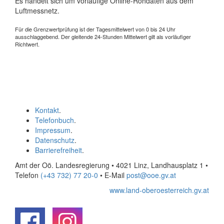
Es handelt sich um vorläufige Online-Rohdaten aus dem
Luftmessnetz.
Für die Grenzwertprüfung ist der Tagesmittelwert von 0 bis 24 Uhr
ausschlaggebend. Der gleitende 24-Stunden Mittelwert gilt als vorläufiger
Richtwert.
Kontakt
.
Telefonbuch
.
Impressum
.
Datenschutz
.
Barrierefreiheit
.
Amt der Oö. Landesregierung • 4021 Linz, Landhausplatz 1
•
Telefon
(+43 732) 77 20-0
• E-Mail
post@ooe.gv.at
www.land-oberoesterreich.gv.at