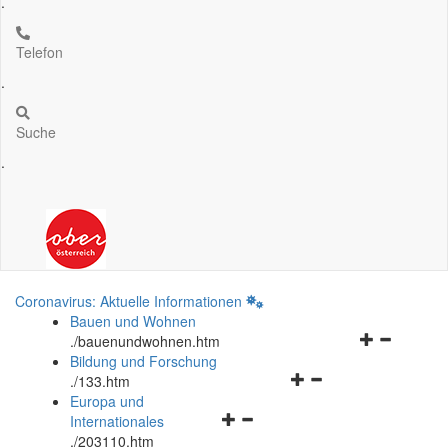
.
Telefon
.
Suche
.
Coronavirus: Aktuelle Informationen
Bauen und Wohnen
Navigationsm
.
/bauenundwohnen.htm
öffnen
Bildung und Forschung
Navigationsmenü
und
.
/133.htm
öffnen
schließen
Europa und
Navigationsmenü
und
Internationales
öffnen
schließen
.
/203110.htm