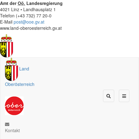
Amt der
Oö.
Landesregierung
4021 Linz • Landhausplatz 1
Telefon (+43 732) 77 20-0
E-Mail
post@ooe.gv.at
www.land-oberoesterreich.gv.at
Land
Oberösterreich
Kontakt