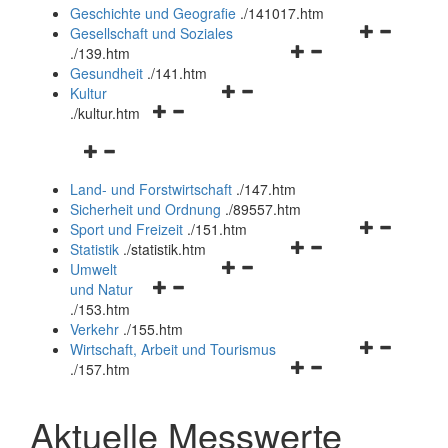
und
Geschichte und Geografie
.
/141017.htm
schließen
Navigationsm
Gesellschaft und Soziales
Navigationsmenü
öffnen
.
/139.htm
öffnen
und
Gesundheit
.
/141.htm
Navigationsmenü
und
schließen
Kultur
Navigationsmenü
öffnen
schließen
.
/kultur.htm
öffnen
und
Navigationsmenü
und
schließen
öffnen
schließen
Land- und Forstwirtschaft
.
/147.htm
und
Sicherheit und Ordnung
.
/89557.htm
schließen
Navigationsm
Sport und Freizeit
.
/151.htm
Navigationsmenü
öffnen
Statistik
.
/statistik.htm
Navigationsmenü
öffnen
und
Umwelt
Navigationsmenü
öffnen
und
schließen
und Natur
öffnen
und
schließen
.
/153.htm
und
schließen
Verkehr
.
/155.htm
schließen
Navigationsm
Wirtschaft, Arbeit und Tourismus
Navigationsmenü
öffnen
.
/157.htm
öffnen
und
und
schließen
Aktuelle Messwerte
schließen