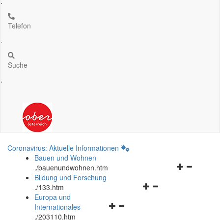
.
Telefon
.
Suche
.
Coronavirus: Aktuelle Informationen
Bauen und Wohnen
Navigationsm
.
/bauenundwohnen.htm
öffnen
Bildung und Forschung
Navigationsmenü
und
.
/133.htm
öffnen
schließen
Europa und
Navigationsmenü
und
Internationales
öffnen
schließen
.
/203110.htm