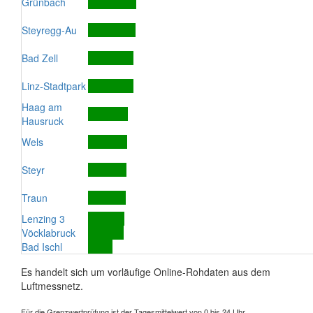
Grünbach
Steyregg-Au
Bad Zell
Linz-Stadtpark
Haag am
Hausruck
Wels
Steyr
Traun
Lenzing 3
Vöcklabruck
Bad Ischl
Es handelt sich um vorläufige Online-Rohdaten aus dem
Luftmessnetz.
Für die Grenzwertprüfung ist der Tagesmittelwert von 0 bis 24 Uhr