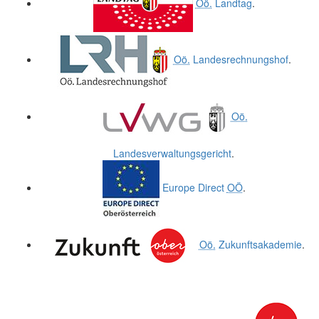
Oö.
Landtag
.
Oö.
Landesrechnungshof
.
Oö.
Landesverwaltungsgericht
.
Europe Direct
OÖ
.
Oö.
Zukunftsakademie
.