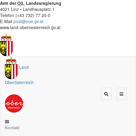
Amt der
Oö.
Landesregierung
4021 Linz • Landhausplatz 1
Telefon (+43 732) 77 20-0
E-Mail
post@ooe.gv.at
www.land-oberoesterreich.gv.at
Land
Oberösterreich
Kontakt