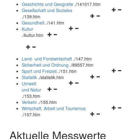
und
Geschichte und Geografie
.
/141017.htm
schließen
Navigationsm
Gesellschaft und Soziales
Navigationsmenü
öffnen
.
/139.htm
öffnen
und
Gesundheit
.
/141.htm
Navigationsmenü
und
schließen
Kultur
Navigationsmenü
öffnen
schließen
.
/kultur.htm
öffnen
und
Navigationsmenü
und
schließen
öffnen
schließen
Land- und Forstwirtschaft
.
/147.htm
und
Sicherheit und Ordnung
.
/89557.htm
schließen
Navigationsm
Sport und Freizeit
.
/151.htm
Navigationsmenü
öffnen
Statistik
.
/statistik.htm
Navigationsmenü
öffnen
und
Umwelt
Navigationsmenü
öffnen
und
schließen
und Natur
öffnen
und
schließen
.
/153.htm
und
schließen
Verkehr
.
/155.htm
schließen
Navigationsm
Wirtschaft, Arbeit und Tourismus
Navigationsmenü
öffnen
.
/157.htm
öffnen
und
und
schließen
Aktuelle Messwerte
schließen