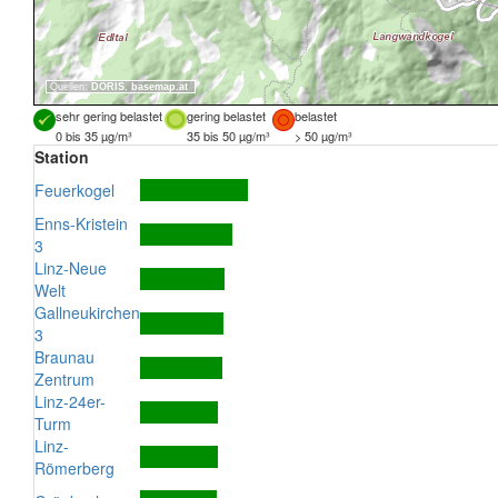
Quellen:
DORIS
,
basemap.at
sehr gering belastet
gering belastet
belastet
0 bis 35 µg/m³
35 bis 50 µg/m³
> 50 µg/m³
Station
Feuerkogel
Enns-Kristein
3
Linz-Neue
Welt
Gallneukirchen
3
Braunau
Zentrum
Linz-24er-
Turm
Linz-
Römerberg