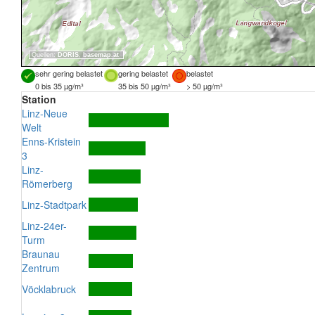
Quellen:
DORIS
,
basemap.at
sehr gering belastet
gering belastet
belastet
0 bis 35 µg/m³
35 bis 50 µg/m³
> 50 µg/m³
Station
Linz-Neue
Welt
Enns-Kristein
3
Linz-
Römerberg
Linz-Stadtpark
Linz-24er-
Turm
Braunau
Zentrum
Vöcklabruck