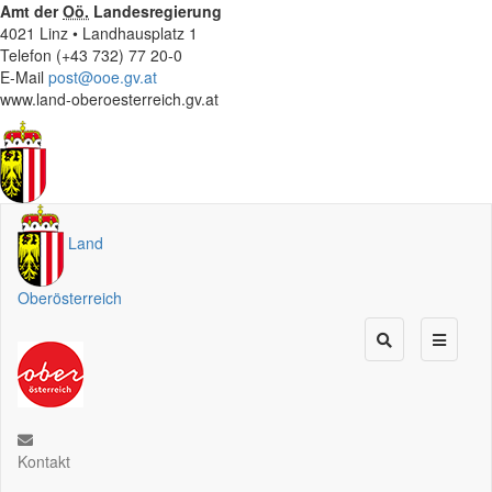
Amt der
Oö.
Landesregierung
4021 Linz • Landhausplatz 1
Telefon (+43 732) 77 20-0
E-Mail
post@ooe.gv.at
www.land-oberoesterreich.gv.at
Land
Oberösterreich
Kontakt