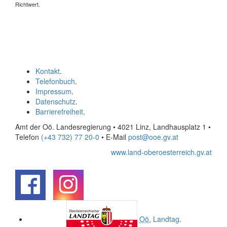
Richtwert.
Kontakt
.
Telefonbuch
.
Impressum
.
Datenschutz
.
Barrierefreiheit
.
Amt der Oö. Landesregierung • 4021 Linz, Landhausplatz 1
•
Telefon
(+43 732) 77 20-0
• E-Mail
post@ooe.gv.at
www.land-oberoesterreich.gv.at
.
.
Oö.
Landtag
.