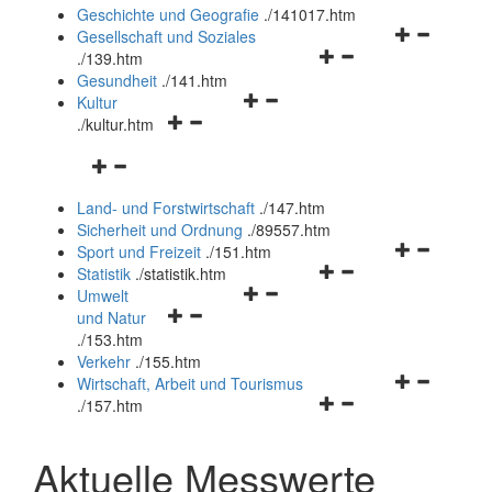
und
Geschichte und Geografie
.
/141017.htm
schließen
Navigationsm
Gesellschaft und Soziales
Navigationsmenü
öffnen
.
/139.htm
öffnen
und
Gesundheit
.
/141.htm
Navigationsmenü
und
schließen
Kultur
Navigationsmenü
öffnen
schließen
.
/kultur.htm
öffnen
und
Navigationsmenü
und
schließen
öffnen
schließen
Land- und Forstwirtschaft
.
/147.htm
und
Sicherheit und Ordnung
.
/89557.htm
schließen
Navigationsm
Sport und Freizeit
.
/151.htm
Navigationsmenü
öffnen
Statistik
.
/statistik.htm
Navigationsmenü
öffnen
und
Umwelt
Navigationsmenü
öffnen
und
schließen
und Natur
öffnen
und
schließen
.
/153.htm
und
schließen
Verkehr
.
/155.htm
schließen
Navigationsm
Wirtschaft, Arbeit und Tourismus
Navigationsmenü
öffnen
.
/157.htm
öffnen
und
und
schließen
Aktuelle Messwerte
schließen