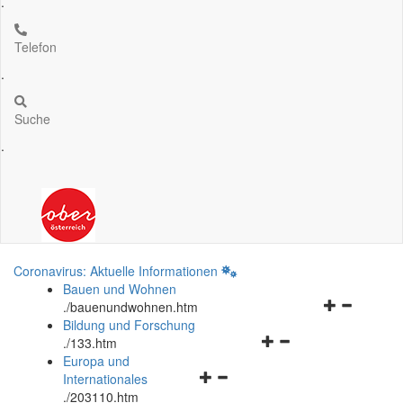
.
Telefon
.
Suche
.
Coronavirus: Aktuelle Informationen
Bauen und Wohnen
Navigationsm
.
/bauenundwohnen.htm
öffnen
Bildung und Forschung
Navigationsmenü
und
.
/133.htm
öffnen
schließen
Europa und
Navigationsmenü
und
Internationales
öffnen
schließen
.
/203110.htm