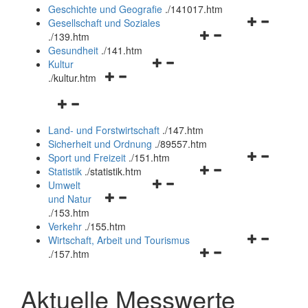
und
Geschichte und Geografie
.
/141017.htm
schließen
Navigationsm
Gesellschaft und Soziales
Navigationsmenü
öffnen
.
/139.htm
öffnen
und
Gesundheit
.
/141.htm
Navigationsmenü
und
schließen
Kultur
Navigationsmenü
öffnen
schließen
.
/kultur.htm
öffnen
und
Navigationsmenü
und
schließen
öffnen
schließen
Land- und Forstwirtschaft
.
/147.htm
und
Sicherheit und Ordnung
.
/89557.htm
schließen
Navigationsm
Sport und Freizeit
.
/151.htm
Navigationsmenü
öffnen
Statistik
.
/statistik.htm
Navigationsmenü
öffnen
und
Umwelt
Navigationsmenü
öffnen
und
schließen
und Natur
öffnen
und
schließen
.
/153.htm
und
schließen
Verkehr
.
/155.htm
schließen
Navigationsm
Wirtschaft, Arbeit und Tourismus
Navigationsmenü
öffnen
.
/157.htm
öffnen
und
und
schließen
Aktuelle Messwerte
schließen