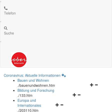
.
Telefon
.
Suche
.
Coronavirus: Aktuelle Informationen
Bauen und Wohnen
Navigationsm
.
/bauenundwohnen.htm
öffnen
Bildung und Forschung
Navigationsmenü
und
.
/133.htm
öffnen
schließen
Europa und
Navigationsmenü
und
Internationales
öffnen
schließen
.
/203110.htm