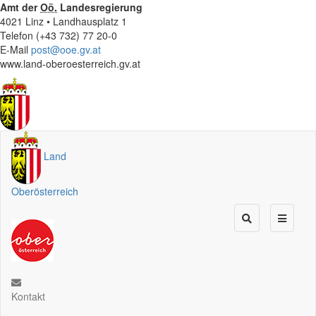
Amt der
Oö.
Landesregierung
4021 Linz • Landhausplatz 1
Telefon (+43 732) 77 20-0
E-Mail
post@ooe.gv.at
www.land-oberoesterreich.gv.at
Land
Oberösterreich
Kontakt