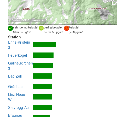
Quellen:
DORIS
,
basemap.at
sehr gering belastet
gering belastet
belastet
0 bis 35 µg/m³
35 bis 50 µg/m³
> 50 µg/m³
Station
Enns-Kristein
3
Feuerkogel
Gallneukirchen
3
Bad Zell
Grünbach
Linz-Neue
Welt
Steyregg-Au
Braunau