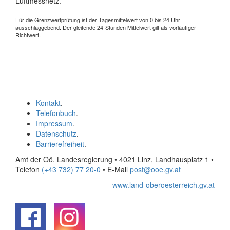
Luftmessnetz.
Für die Grenzwertprüfung ist der Tagesmittelwert von 0 bis 24 Uhr
ausschlaggebend. Der gleitende 24-Stunden Mittelwert gilt als vorläufiger
Richtwert.
Kontakt
.
Telefonbuch
.
Impressum
.
Datenschutz
.
Barrierefreiheit
.
Amt der Oö. Landesregierung • 4021 Linz, Landhausplatz 1
•
Telefon
(+43 732) 77 20-0
• E-Mail
post@ooe.gv.at
www.land-oberoesterreich.gv.at