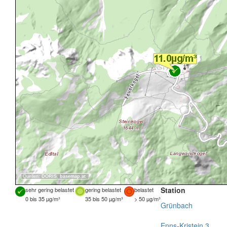
Quellen:
DORIS
,
basemap.at
Station
sehr gering belastet
gering belastet
belastet
0 bis 35 µg/m³
35 bis 50 µg/m³
> 50 µg/m³
Grünbach
Enns-Kristein 3