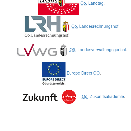
Oö.
Landtag
.
Oö.
Landesrechnungshof
.
Oö.
Landesverwaltungsgericht
.
Europe Direct
OÖ
.
Oö.
Zukunftsakademie
.