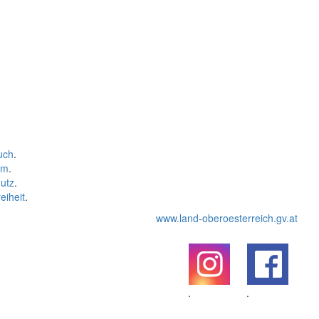
uch
.
um
.
utz
.
eiheit
.
www.land-oberoesterreich.gv.at
.
.