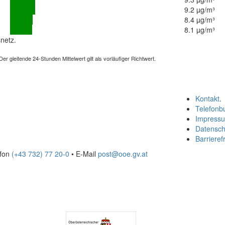
9.2 µg/m³
8.4 µg/m³
8.1 µg/m³
netz.
 gleitende 24-Stunden Mittelwert gilt als vorläufiger Richtwert.
Kontakt
.
Telefonb
Impress
Datensch
Barrierefr
efon
(+43 732) 77 20-0
• E-Mail
post@ooe.gv.at