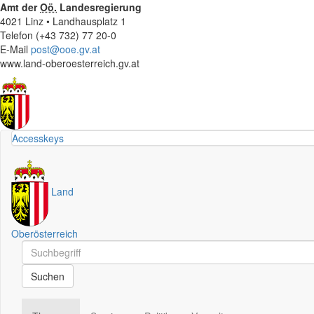
Amt der
Oö.
Landesregierung
4021 Linz • Landhausplatz 1
Telefon (+43 732) 77 20-0
E-Mail
post@ooe.gv.at
www.land-oberoesterreich.gv.at
Accesskeys
Land
Oberösterreich
Schnellsuche
Schnellsuche
Suchen