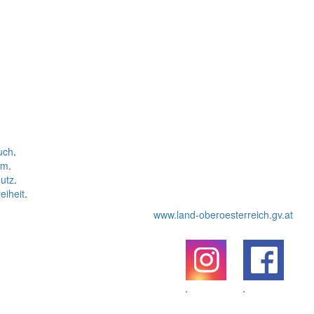
uch
.
um
.
utz
.
eiheit
.
www.land-oberoesterreich.gv.at
.
.