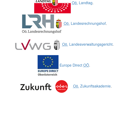
Oö.
Landtag
.
Oö.
Landesrechnungshof
.
Oö.
Landesverwaltungsgericht
.
Europe Direct
OÖ
.
Oö.
Zukunftsakademie
.