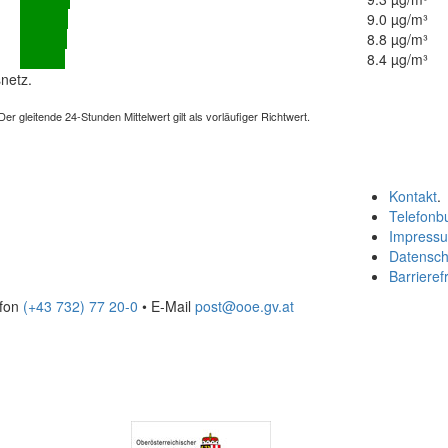
9.0 µg/m³
8.8 µg/m³
8.4 µg/m³
netz.
 gleitende 24-Stunden Mittelwert gilt als vorläufiger Richtwert.
Kontakt
.
Telefonb
Impress
Datensch
Barrierefr
efon
(+43 732) 77 20-0
• E-Mail
post@ooe.gv.at