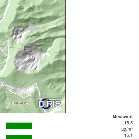
Messwert
15.5
µg/m³
15.1