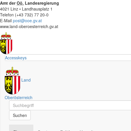
Amt der
Oö.
Landesregierung
4021 Linz • Landhausplatz 1
Telefon (+43 732) 77 20-0
E-Mail
post@ooe.gv.at
www.land-oberoesterreich.gv.at
Accesskeys
Land
Oberösterreich
Schnellsuche
Schnellsuche
Suchen