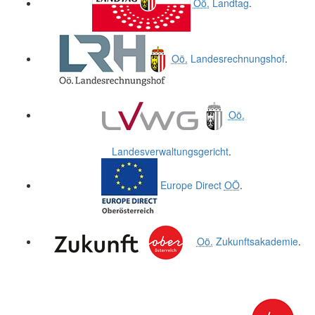
Oö.
Landtag
.
Oö.
Landesrechnungshof
.
Oö.
Landesverwaltungsgericht
.
Europe Direct
OÖ
.
Oö.
Zukunftsakademie
.