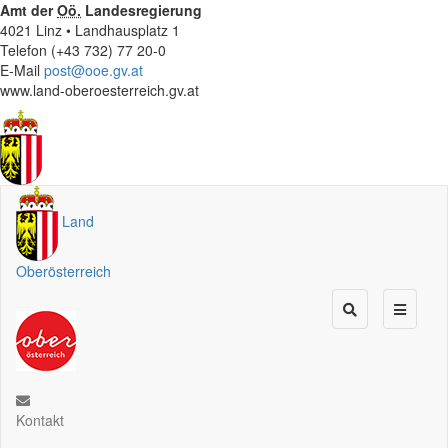
Amt der
Oö.
Landesregierung
4021 Linz • Landhausplatz 1
Telefon (+43 732) 77 20-0
E-Mail
post@ooe.gv.at
www.land-oberoesterreich.gv.at
Land
Oberösterreich
Kontakt