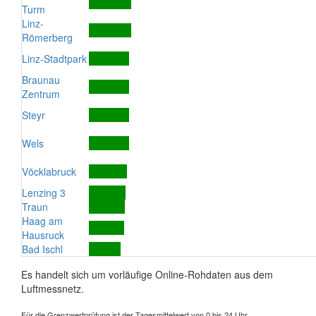
Turm
Linz-
Römerberg
Linz-Stadtpark
Braunau
Zentrum
Steyr
Wels
Vöcklabruck
Lenzing 3
Traun
Haag am
Hausruck
Bad Ischl
Es handelt sich um vorläufige Online-Rohdaten aus dem
Luftmessnetz.
Für die Grenzwertprüfung ist der Tagesmittelwert von 0 bis 24 Uhr