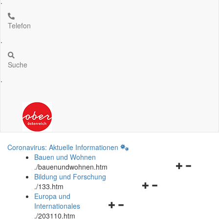
.
Telefon
.
Suche
.
Coronavirus: Aktuelle Informationen
Bauen und Wohnen
Navigationsm
.
/bauenundwohnen.htm
öffnen
Bildung und Forschung
Navigationsmenü
und
.
/133.htm
öffnen
schließen
Europa und
Navigationsmenü
und
Internationales
öffnen
schließen
.
/203110.htm