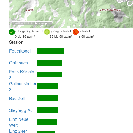
Quellen:
DORIS
,
basemap.at
sehr gering belastet
gering belastet
belastet
0 bis 35 µg/m³
35 bis 50 µg/m³
> 50 µg/m³
Station
Feuerkogel
Grünbach
Enns-Kristein
3
Gallneukirchen
3
Bad Zell
Steyregg-Au
Linz-Neue
Welt
Linz-24er-