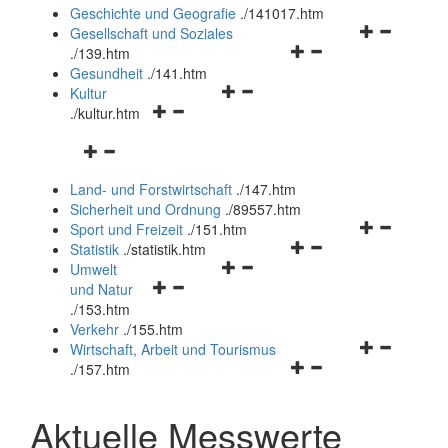
und
Geschichte und Geografie
.
/141017.htm
schließen
Navigationsm
Gesellschaft und Soziales
Navigationsmenü
öffnen
.
/139.htm
öffnen
und
Gesundheit
.
/141.htm
Navigationsmenü
und
schließen
Kultur
Navigationsmenü
öffnen
schließen
.
/kultur.htm
öffnen
und
Navigationsmenü
und
schließen
öffnen
schließen
Land- und Forstwirtschaft
.
/147.htm
und
Sicherheit und Ordnung
.
/89557.htm
schließen
Navigationsm
Sport und Freizeit
.
/151.htm
Navigationsmenü
öffnen
Statistik
.
/statistik.htm
Navigationsmenü
öffnen
und
Umwelt
Navigationsmenü
öffnen
und
schließen
und Natur
öffnen
und
schließen
.
/153.htm
und
schließen
Verkehr
.
/155.htm
schließen
Navigationsm
Wirtschaft, Arbeit und Tourismus
Navigationsmenü
öffnen
.
/157.htm
öffnen
und
und
schließen
Aktuelle Messwerte
schließen